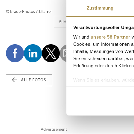
Zustimmung
© BrauerPhotos / J.Harrell
Verantwortungsvoller Umgan
Wir und
unsere 58 Partner
v
Cookies, um Informationen a
Inhalte, Messungen von Werb
Sie entscheiden darüber, wer
Erklärung oder durch Klicken
Wenn Sie es erlauben, würde
ALLE FOTOS
Informationen über Ih
Ihr Gerät durch aktiv
Erfahren Sie mehr darüber, w
Einzelheiten
fest.
Wir verwenden Cookies, um I
Advertisement
und die Zugriffe auf unsere 