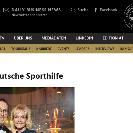
DAILY BUSINESS NEWS
Suche
Facebook
Newsletter abonnieren
.TV
ÜBER UNS
MEDIADATEN
LINKEDIN
EDITION AT
SUCHEN
TÄT
TOURISMUS
KARRIERE
EVENTS
LEADERS
INTERVIEWS
IMMOBI
eutsche Sporthilfe