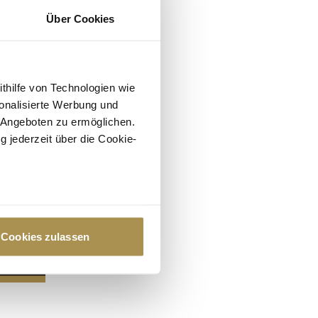
Über Cookies
ithilfe von Technologien wie
onalisierte Werbung und
 Angeboten zu ermöglichen.
g jederzeit über die Cookie-
au sein können
zieren
Cookies zulassen
hre Präferenzen im
Abschnitt
 Medien anbieten zu können
hrer Verwendung unserer