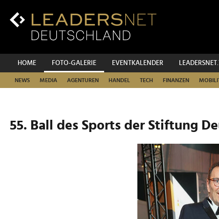
Zum
Inhalt
Zur
Fußzeilen-
Navigation
Zur
HOME
FOTO-GALERIE
EVENTKALENDER
LEADERSNET
Hauptnavigation
NEWS
MEDIA
AGENTUREN
HANDEL
TECH
FINANZEN
MOBILI
55. Ball des Sports der Stiftung D