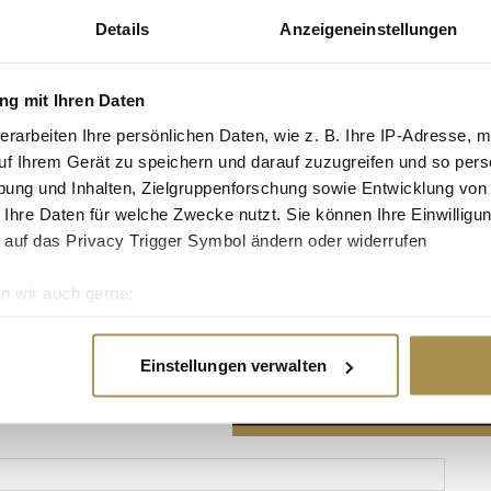
Details
Anzeigeneinstellungen
g mit Ihren Daten
erarbeiten Ihre persönlichen Daten, wie z. B. Ihre IP-Adresse, m
Advertisement
uf Ihrem Gerät zu speichern und darauf zuzugreifen und so pers
ung und Inhalten, Zielgruppenforschung sowie Entwicklung von
 Ihre Daten für welche Zwecke nutzt. Sie können Ihre Einwilligun
 auf das Privacy Trigger Symbol ändern oder widerrufen
n wir auch gerne:
re geografische Lage erfassen, welche bis auf einige Meter gen
es Scannen nach bestimmten Merkmalen (Fingerprinting) identifi
Einstellungen verwalten
ie Ihre persönlichen Daten verarbeitet werden, und legen Sie I
nhalte und Anzeigen zu personalisieren, Funktionen für soziale
Website zu analysieren. Außerdem geben wir Informationen zu I