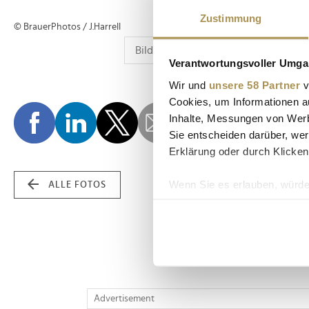
Zustimmung
© BrauerPhotos / J.Harrell
Verantwortungsvoller Umgan
Wir und
unsere 58 Partner
v
Cookies, um Informationen a
Inhalte, Messungen von Werb
Sie entscheiden darüber, wer
Erklärung oder durch Klicken
Wenn Sie es erlauben, würde
ALLE FOTOS
Informationen über Ih
Ihr Gerät durch aktiv
Erfahren Sie mehr darüber, w
Einzelheiten
fest.
Wir verwenden Cookies, um I
Advertisement
und die Zugriffe auf unsere 