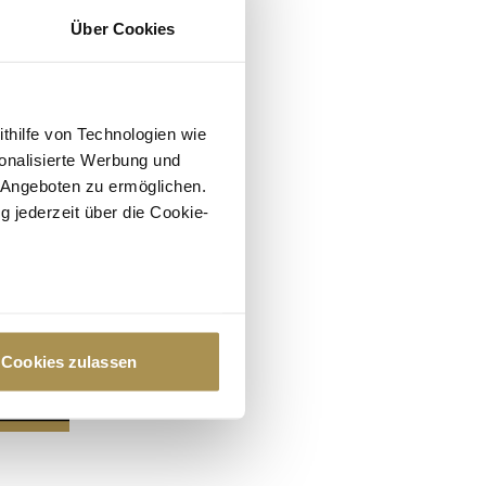
Über Cookies
ithilfe von Technologien wie
onalisierte Werbung und
 Angeboten zu ermöglichen.
g jederzeit über die Cookie-
au sein können
zieren
Cookies zulassen
hre Präferenzen im
Abschnitt
 Medien anbieten zu können
hrer Verwendung unserer