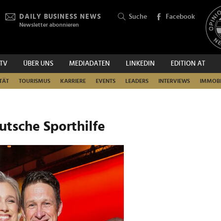
DAILY BUSINESS NEWS
Suche
Facebook
Newsletter abonnieren
.TV
ÜBER UNS
MEDIADATEN
LINKEDIN
EDITION AT
SUCHEN
TÄT
TOURISMUS
KARRIERE
EVENTS
LEADERS
INTERVIEWS
IMMOBI
eutsche Sporthilfe