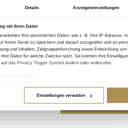
Details
Anzeigeneinstellungen
g mit Ihren Daten
erarbeiten Ihre persönlichen Daten, wie z. B. Ihre IP-Adresse, m
Advertisement
uf Ihrem Gerät zu speichern und darauf zuzugreifen und so pers
ung und Inhalten, Zielgruppenforschung sowie Entwicklung von
 Ihre Daten für welche Zwecke nutzt. Sie können Ihre Einwilligun
 auf das Privacy Trigger Symbol ändern oder widerrufen
n wir auch gerne:
re geografische Lage erfassen, welche bis auf einige Meter gen
es Scannen nach bestimmten Merkmalen (Fingerprinting) identifi
Einstellungen verwalten
ie Ihre persönlichen Daten verarbeitet werden, und legen Sie I
nhalte und Anzeigen zu personalisieren, Funktionen für soziale
Website zu analysieren. Außerdem geben wir Informationen zu I