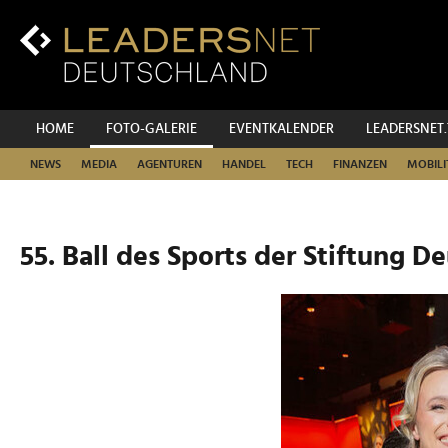
Zum
Inhalt
Zur
Fußzeilen-
Navigation
Zur
HOME
FOTO-GALERIE
EVENTKALENDER
LEADERSNET
Hauptnavigation
NEWS
MEDIA
AGENTUREN
HANDEL
TECH
FINANZEN
MOBILI
55. Ball des Sports der Stiftung D