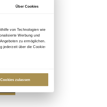
Über Cookies
ithilfe von Technologien wie
onalisierte Werbung und
 Angeboten zu ermöglichen.
g jederzeit über die Cookie-
au sein können
zieren
Cookies zulassen
hre Präferenzen im
Abschnitt
 Medien anbieten zu können
hrer Verwendung unserer