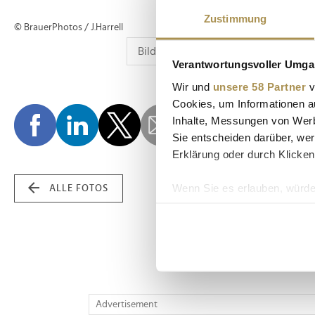
Zustimmung
© BrauerPhotos / J.Harrell
Verantwortungsvoller Umgan
Wir und
unsere 58 Partner
v
Cookies, um Informationen a
Inhalte, Messungen von Werb
Sie entscheiden darüber, wer
Erklärung oder durch Klicken
Wenn Sie es erlauben, würde
ALLE FOTOS
Informationen über Ih
Ihr Gerät durch aktiv
Erfahren Sie mehr darüber, w
Einzelheiten
fest.
Wir verwenden Cookies, um I
Advertisement
und die Zugriffe auf unsere 