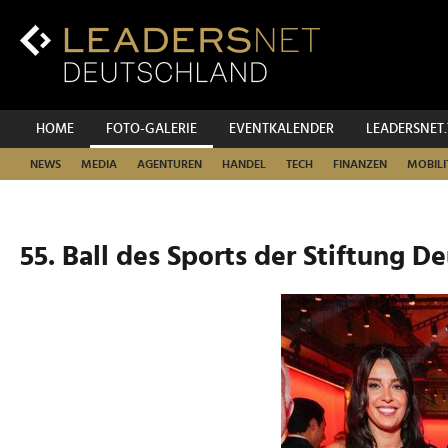
Zum
Inhalt
Zur
Fußzeilen-
Navigation
Zur
HOME
FOTO-GALERIE
EVENTKALENDER
LEADERSNET
Hauptnavigation
NEWS
MEDIA
AGENTUREN
HANDEL
TECH
FINANZEN
MOBILI
55. Ball des Sports der Stiftung D