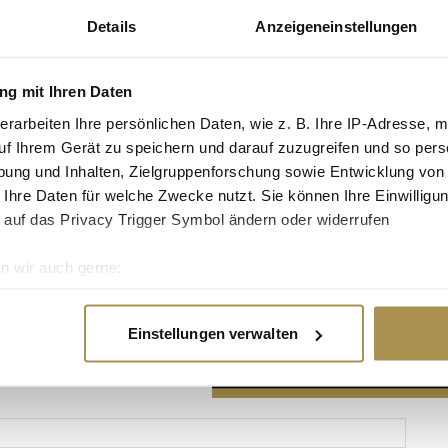
Details
Anzeigeneinstellungen
g mit Ihren Daten
erarbeiten Ihre persönlichen Daten, wie z. B. Ihre IP-Adresse, m
Advertisement
uf Ihrem Gerät zu speichern und darauf zuzugreifen und so pers
ung und Inhalten, Zielgruppenforschung sowie Entwicklung von
 Ihre Daten für welche Zwecke nutzt. Sie können Ihre Einwilligun
 auf das Privacy Trigger Symbol ändern oder widerrufen
n wir auch gerne:
re geografische Lage erfassen, welche bis auf einige Meter gen
es Scannen nach bestimmten Merkmalen (Fingerprinting) identifi
Einstellungen verwalten
ie Ihre persönlichen Daten verarbeitet werden, und legen Sie I
nhalte und Anzeigen zu personalisieren, Funktionen für soziale
Website zu analysieren. Außerdem geben wir Informationen zu I