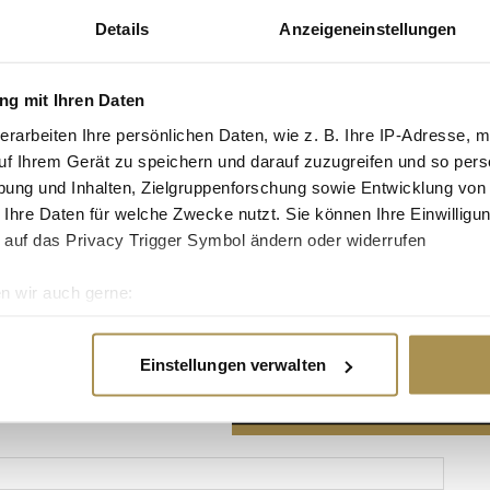
Details
Anzeigeneinstellungen
g mit Ihren Daten
erarbeiten Ihre persönlichen Daten, wie z. B. Ihre IP-Adresse, m
Advertisement
uf Ihrem Gerät zu speichern und darauf zuzugreifen und so pers
ung und Inhalten, Zielgruppenforschung sowie Entwicklung von
 Ihre Daten für welche Zwecke nutzt. Sie können Ihre Einwilligun
 auf das Privacy Trigger Symbol ändern oder widerrufen
n wir auch gerne:
re geografische Lage erfassen, welche bis auf einige Meter gen
es Scannen nach bestimmten Merkmalen (Fingerprinting) identifi
Einstellungen verwalten
ie Ihre persönlichen Daten verarbeitet werden, und legen Sie I
nhalte und Anzeigen zu personalisieren, Funktionen für soziale
Website zu analysieren. Außerdem geben wir Informationen zu I