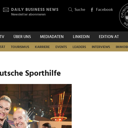
DAILY BUSINESS NEWS
Suche
Facebook
Newsletter abonnieren
.TV
ÜBER UNS
MEDIADATEN
LINKEDIN
EDITION AT
SUCHEN
TÄT
TOURISMUS
KARRIERE
EVENTS
LEADERS
INTERVIEWS
IMMOBI
eutsche Sporthilfe