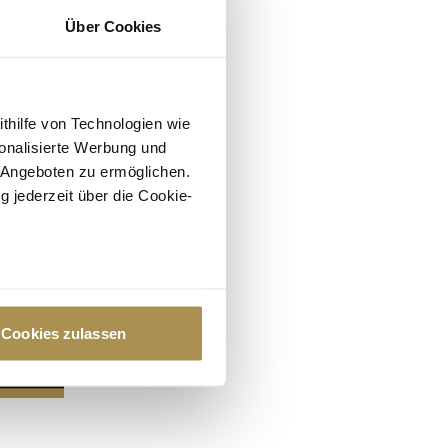
Über Cookies
ithilfe von Technologien wie
onalisierte Werbung und
 Angeboten zu ermöglichen.
g jederzeit über die Cookie-
au sein können
zieren
Cookies zulassen
hre Präferenzen im
Abschnitt
 Medien anbieten zu können
hrer Verwendung unserer