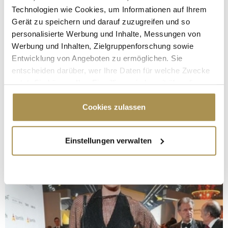
Technologien wie Cookies, um Informationen auf Ihrem
Gerät zu speichern und darauf zuzugreifen und so
personalisierte Werbung und Inhalte, Messungen von
Werbung und Inhalten, Zielgruppenforschung sowie
Entwicklung von Angeboten zu ermöglichen. Sie
entscheiden darüber, wer Ihre Daten für welche Zwecke
nutzt. Sie können Ihre Einwilligung jederzeit über die
Cookie-Erklärung oder durch Klicken auf das Privacy
Trigger Symbol ändern oder widerrufen
Cookies zulassen
Wenn Sie es erlauben, würden wir auch gerne:
Einstellungen verwalten
Informationen über Ihre geografische Lage
erfassen, welche bis auf einige Meter genau sein
können
Ihr Gerät durch aktives Scannen nach
bestimmten Merkmalen (Fingerprinting) identifizieren
Erfahren Sie mehr darüber, wie Ihre persönlichen Daten
verarbeitet werden, und legen Sie Ihre Präferenzen im