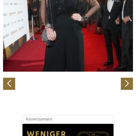
Abschnitt Einzelheiten
fest.
Wir verwenden Cookies, um Inhalte und Anzeigen zu
personalisieren, Funktionen für soziale Medien anbieten
zu können und die Zugriffe auf unsere Website zu
analysieren. Außerdem geben wir Informationen zu Ihrer
Verwendung unserer Website an unsere Partner für
soziale Medien, Werbung und Analysen weiter. Unsere
Partner führen diese Informationen möglicherweise mit
weiteren Daten zusammen, die Sie ihnen bereitgestellt
haben oder die sie im Rahmen Ihrer Nutzung der Dienste
gesammelt haben.
Advertisement