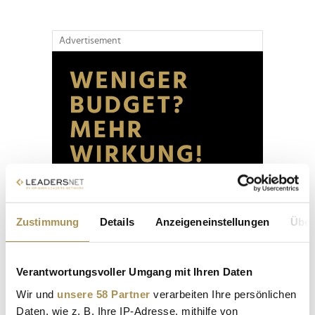
Advertisement
Zustimmung
Details
Anzeigeneinstellungen
Über
Verantwortungsvoller Umgang mit Ihren Daten
Wir und
unsere 58 Partner
verarbeiten Ihre persönlichen
Daten, wie z. B. Ihre IP-Adresse, mithilfe von