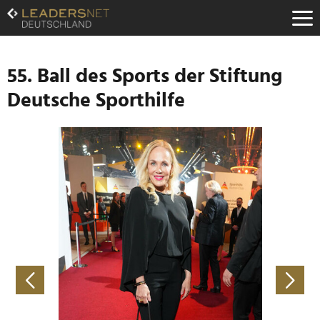
Zum
Inhalt
Zur
Fußzeilen-
Navigation
55. Ball des Sports der Stiftung
Zur
Deutsche Sporthilfe
Hauptnavigation