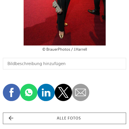
© BrauerPhotos / J.Harrell
ALLE FOTOS