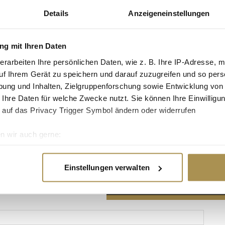
Details
Anzeigeneinstellungen
g mit Ihren Daten
erarbeiten Ihre persönlichen Daten, wie z. B. Ihre IP-Adresse, m
Advertisement
uf Ihrem Gerät zu speichern und darauf zuzugreifen und so pers
ung und Inhalten, Zielgruppenforschung sowie Entwicklung von
 Ihre Daten für welche Zwecke nutzt. Sie können Ihre Einwilligun
 auf das Privacy Trigger Symbol ändern oder widerrufen
n wir auch gerne:
re geografische Lage erfassen, welche bis auf einige Meter gen
es Scannen nach bestimmten Merkmalen (Fingerprinting) identifi
Einstellungen verwalten
ie Ihre persönlichen Daten verarbeitet werden, und legen Sie I
nhalte und Anzeigen zu personalisieren, Funktionen für soziale
Website zu analysieren. Außerdem geben wir Informationen zu I