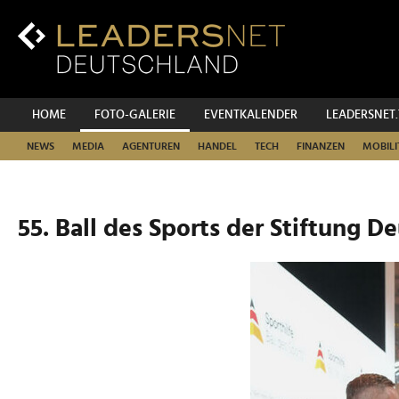
Zum
Inhalt
Zur
Fußzeilen-
Navigation
Zur
HOME
FOTO-GALERIE
EVENTKALENDER
LEADERSNET
Hauptnavigation
NEWS
MEDIA
AGENTUREN
HANDEL
TECH
FINANZEN
MOBILI
55. Ball des Sports der Stiftung D