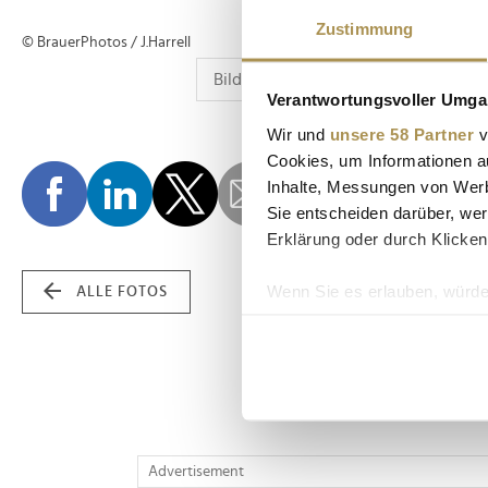
Zustimmung
© BrauerPhotos / J.Harrell
Verantwortungsvoller Umgan
Wir und
unsere 58 Partner
v
Cookies, um Informationen a
Inhalte, Messungen von Werb
Sie entscheiden darüber, wer
Erklärung oder durch Klicken
Wenn Sie es erlauben, würde
ALLE FOTOS
Informationen über Ih
Ihr Gerät durch aktiv
Erfahren Sie mehr darüber, w
Einzelheiten
fest.
Wir verwenden Cookies, um I
Advertisement
und die Zugriffe auf unsere 