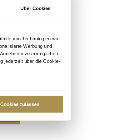
Über Cookies
ithilfe von Technologien wie
onalisierte Werbung und
 Angeboten zu ermöglichen.
g jederzeit über die Cookie-
au sein können
zieren
Cookies zulassen
hre Präferenzen im
Abschnitt
 Medien anbieten zu können
hrer Verwendung unserer