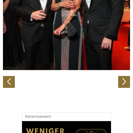
Abschnitt Einzelheiten
fest.
Wir verwenden Cookies, um Inhalte und Anzeigen zu
personalisieren, Funktionen für soziale Medien anbieten
zu können und die Zugriffe auf unsere Website zu
analysieren. Außerdem geben wir Informationen zu Ihrer
Verwendung unserer Website an unsere Partner für
soziale Medien, Werbung und Analysen weiter. Unsere
Partner führen diese Informationen möglicherweise mit
weiteren Daten zusammen, die Sie ihnen bereitgestellt
haben oder die sie im Rahmen Ihrer Nutzung der Dienste
gesammelt haben.
Advertisement