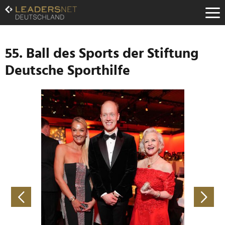
Zum
Inhalt
Zur
Fußzeilen-
Navigation
55. Ball des Sports der Stiftung
Zur
Deutsche Sporthilfe
Hauptnavigation