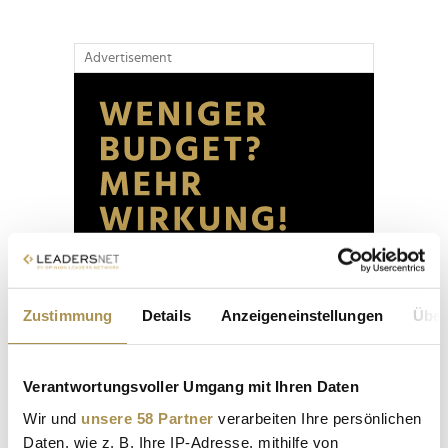
Advertisement
Zustimmung
Details
Anzeigeneinstellungen
Über
Verantwortungsvoller Umgang mit Ihren Daten
Wir und
unsere 58 Partner
verarbeiten Ihre persönlichen
Daten, wie z. B. Ihre IP-Adresse, mithilfe von