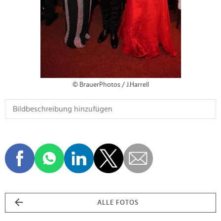
© BrauerPhotos / J.Harrell
ALLE FOTOS