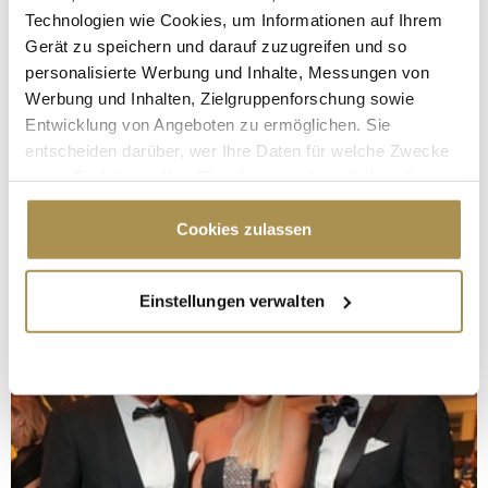
Technologien wie Cookies, um Informationen auf Ihrem
Gerät zu speichern und darauf zuzugreifen und so
personalisierte Werbung und Inhalte, Messungen von
Werbung und Inhalten, Zielgruppenforschung sowie
Entwicklung von Angeboten zu ermöglichen. Sie
entscheiden darüber, wer Ihre Daten für welche Zwecke
nutzt. Sie können Ihre Einwilligung jederzeit über die
Cookie-Erklärung oder durch Klicken auf das Privacy
Trigger Symbol ändern oder widerrufen
Cookies zulassen
Wenn Sie es erlauben, würden wir auch gerne:
Einstellungen verwalten
Informationen über Ihre geografische Lage
erfassen, welche bis auf einige Meter genau sein
können
Ihr Gerät durch aktives Scannen nach
bestimmten Merkmalen (Fingerprinting) identifizieren
Erfahren Sie mehr darüber, wie Ihre persönlichen Daten
verarbeitet werden, und legen Sie Ihre Präferenzen im