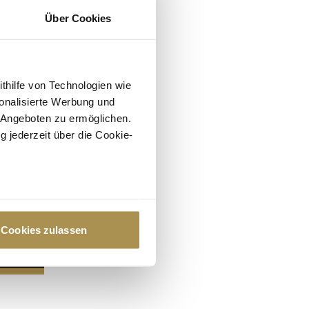
Über Cookies
ithilfe von Technologien wie
onalisierte Werbung und
 Angeboten zu ermöglichen.
g jederzeit über die Cookie-
au sein können
zieren
Cookies zulassen
hre Präferenzen im
Abschnitt
 Medien anbieten zu können
hrer Verwendung unserer