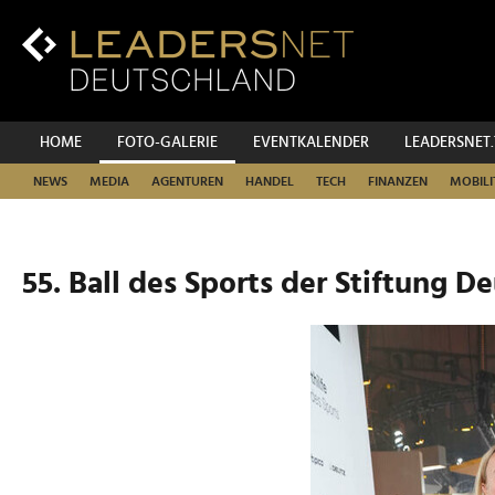
Zum
Inhalt
Zur
Fußzeilen-
Navigation
Zur
HOME
FOTO-GALERIE
EVENTKALENDER
LEADERSNET
Hauptnavigation
NEWS
MEDIA
AGENTUREN
HANDEL
TECH
FINANZEN
MOBILI
55. Ball des Sports der Stiftung D