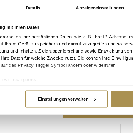
Details
Anzeigeneinstellungen
g mit Ihren Daten
erarbeiten Ihre persönlichen Daten, wie z. B. Ihre IP-Adresse, m
Advertisement
uf Ihrem Gerät zu speichern und darauf zuzugreifen und so pers
ung und Inhalten, Zielgruppenforschung sowie Entwicklung von
 Ihre Daten für welche Zwecke nutzt. Sie können Ihre Einwilligun
 auf das Privacy Trigger Symbol ändern oder widerrufen
n wir auch gerne:
re geografische Lage erfassen, welche bis auf einige Meter gen
es Scannen nach bestimmten Merkmalen (Fingerprinting) identifi
Einstellungen verwalten
ie Ihre persönlichen Daten verarbeitet werden, und legen Sie I
nhalte und Anzeigen zu personalisieren, Funktionen für soziale
Website zu analysieren. Außerdem geben wir Informationen zu I