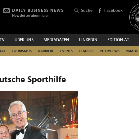
DAILY BUSINESS NEWS
Suche
Facebook
Newsletter abonnieren
.TV
ÜBER UNS
MEDIADATEN
LINKEDIN
EDITION AT
SUCHEN
TÄT
TOURISMUS
KARRIERE
EVENTS
LEADERS
INTERVIEWS
IMMOBI
eutsche Sporthilfe