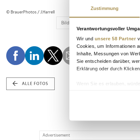
Zustimmung
© BrauerPhotos / J.Harrell
Verantwortungsvoller Umgan
Wir und
unsere 58 Partner
v
Cookies, um Informationen a
Inhalte, Messungen von Werb
Sie entscheiden darüber, wer
Erklärung oder durch Klicken
Wenn Sie es erlauben, würde
ALLE FOTOS
Informationen über Ih
Ihr Gerät durch aktiv
Erfahren Sie mehr darüber, w
Einzelheiten
fest.
Wir verwenden Cookies, um I
Advertisement
und die Zugriffe auf unsere 