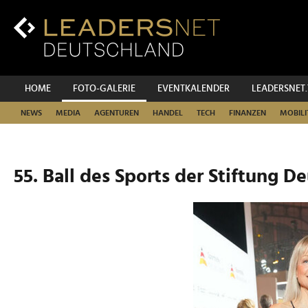
Zum
Inhalt
Zur
Fußzeilen-
Navigation
Zur
HOME
FOTO-GALERIE
EVENTKALENDER
LEADERSNET
Hauptnavigation
NEWS
MEDIA
AGENTUREN
HANDEL
TECH
FINANZEN
MOBILI
55. Ball des Sports der Stiftung D