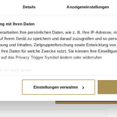
Details
Anzeigeneinstellungen
g mit Ihren Daten
erarbeiten Ihre persönlichen Daten, wie z. B. Ihre IP-Adresse, m
Advertisement
uf Ihrem Gerät zu speichern und darauf zuzugreifen und so pers
ung und Inhalten, Zielgruppenforschung sowie Entwicklung von
 Ihre Daten für welche Zwecke nutzt. Sie können Ihre Einwilligun
 auf das Privacy Trigger Symbol ändern oder widerrufen
n wir auch gerne:
re geografische Lage erfassen, welche bis auf einige Meter gen
es Scannen nach bestimmten Merkmalen (Fingerprinting) identifi
Einstellungen verwalten
ie Ihre persönlichen Daten verarbeitet werden, und legen Sie I
nhalte und Anzeigen zu personalisieren, Funktionen für soziale
Website zu analysieren. Außerdem geben wir Informationen zu I