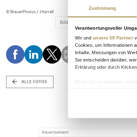
Zustimmung
© BrauerPhotos / J.Harrell
Verantwortungsvoller Umgan
Wir und
unsere 58 Partner
v
Cookies, um Informationen a
Inhalte, Messungen von Werb
Sie entscheiden darüber, wer
Erklärung oder durch Klicken
Wenn Sie es erlauben, würde
ALLE FOTOS
Informationen über Ih
Ihr Gerät durch aktiv
Erfahren Sie mehr darüber, w
Einzelheiten
fest.
Wir verwenden Cookies, um I
Advertisement
und die Zugriffe auf unsere 