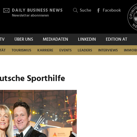
DAILY BUSINESS NEWS
Suche
Facebook
Newsletter abonnieren
.TV
ÜBER UNS
MEDIADATEN
LINKEDIN
EDITION AT
SUCHEN
TÄT
TOURISMUS
KARRIERE
EVENTS
LEADERS
INTERVIEWS
IMMOBI
eutsche Sporthilfe