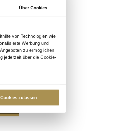
Über Cookies
ithilfe von Technologien wie
onalisierte Werbung und
 Angeboten zu ermöglichen.
g jederzeit über die Cookie-
au sein können
zieren
Cookies zulassen
hre Präferenzen im
Abschnitt
 Medien anbieten zu können
hrer Verwendung unserer