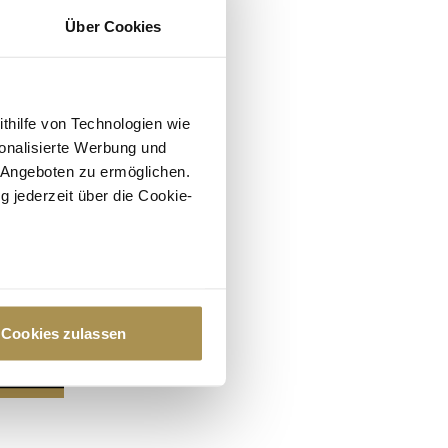
Über Cookies
ithilfe von Technologien wie
onalisierte Werbung und
 Angeboten zu ermöglichen.
g jederzeit über die Cookie-
au sein können
zieren
Cookies zulassen
hre Präferenzen im
Abschnitt
 Medien anbieten zu können
hrer Verwendung unserer