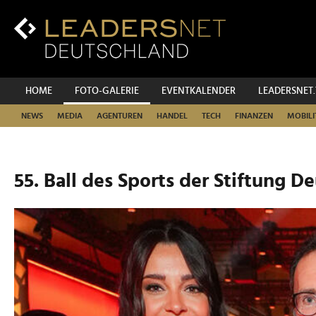
Zum
Inhalt
Zur
Fußzeilen-
Navigation
Zur
HOME
FOTO-GALERIE
EVENTKALENDER
LEADERSNET
Hauptnavigation
NEWS
MEDIA
AGENTUREN
HANDEL
TECH
FINANZEN
MOBILI
55. Ball des Sports der Stiftung D