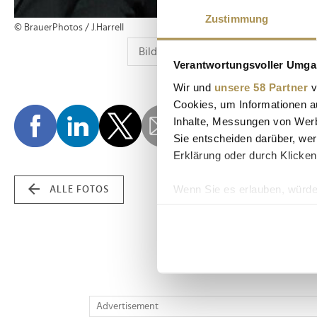
Zustimmung
© BrauerPhotos / J.Harrell
Verantwortungsvoller Umgan
Wir und
unsere 58 Partner
v
Cookies, um Informationen a
Inhalte, Messungen von Werb
Sie entscheiden darüber, wer
Erklärung oder durch Klicken
Wenn Sie es erlauben, würde
ALLE FOTOS
Informationen über Ih
Ihr Gerät durch aktiv
Erfahren Sie mehr darüber, w
Einzelheiten
fest.
Wir verwenden Cookies, um I
Advertisement
und die Zugriffe auf unsere 