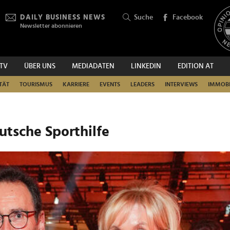
DAILY BUSINESS NEWS
Suche
Facebook
Newsletter abonnieren
.TV
ÜBER UNS
MEDIADATEN
LINKEDIN
EDITION AT
SUCHEN
TÄT
TOURISMUS
KARRIERE
EVENTS
LEADERS
INTERVIEWS
IMMOBI
eutsche Sporthilfe