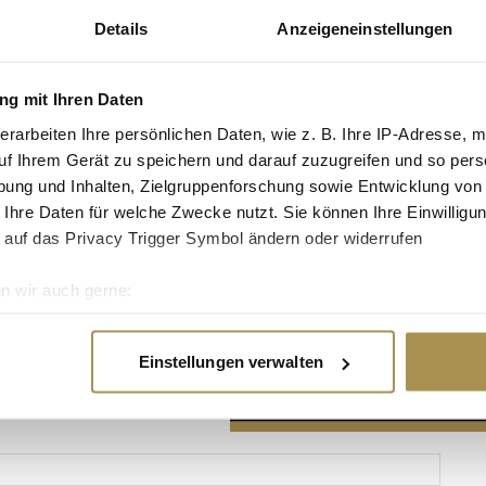
Details
Anzeigeneinstellungen
g mit Ihren Daten
erarbeiten Ihre persönlichen Daten, wie z. B. Ihre IP-Adresse, m
Advertisement
uf Ihrem Gerät zu speichern und darauf zuzugreifen und so pers
ung und Inhalten, Zielgruppenforschung sowie Entwicklung von
 Ihre Daten für welche Zwecke nutzt. Sie können Ihre Einwilligun
 auf das Privacy Trigger Symbol ändern oder widerrufen
n wir auch gerne:
re geografische Lage erfassen, welche bis auf einige Meter gen
es Scannen nach bestimmten Merkmalen (Fingerprinting) identifi
Einstellungen verwalten
ie Ihre persönlichen Daten verarbeitet werden, und legen Sie I
nhalte und Anzeigen zu personalisieren, Funktionen für soziale
Website zu analysieren. Außerdem geben wir Informationen zu I