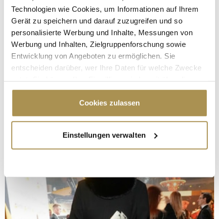
Technologien wie Cookies, um Informationen auf Ihrem
Gerät zu speichern und darauf zuzugreifen und so
personalisierte Werbung und Inhalte, Messungen von
Werbung und Inhalten, Zielgruppenforschung sowie
Entwicklung von Angeboten zu ermöglichen. Sie
entscheiden darüber, wer Ihre Daten für welche Zwecke
nutzt. Sie können Ihre Einwilligung jederzeit über die
Cookie-Erklärung oder durch Klicken auf das Privacy
Trigger Symbol ändern oder widerrufen
Cookies zulassen
Wenn Sie es erlauben, würden wir auch gerne:
Einstellungen verwalten
Informationen über Ihre geografische Lage
erfassen, welche bis auf einige Meter genau sein
können
Ihr Gerät durch aktives Scannen nach
bestimmten Merkmalen (Fingerprinting) identifizieren
Erfahren Sie mehr darüber, wie Ihre persönlichen Daten
verarbeitet werden, und legen Sie Ihre Präferenzen im