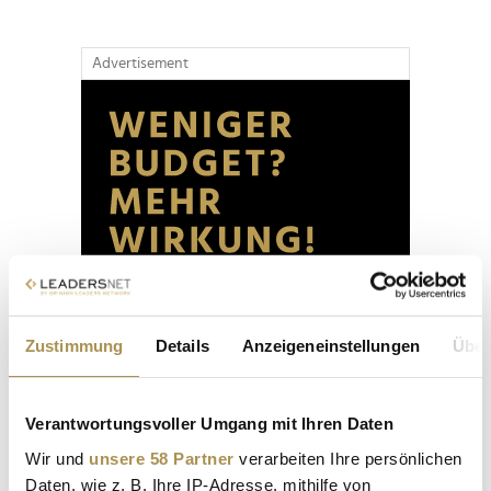
Advertisement
Zustimmung
Details
Anzeigeneinstellungen
Über
Verantwortungsvoller Umgang mit Ihren Daten
Wir und
unsere 58 Partner
verarbeiten Ihre persönlichen
Daten, wie z. B. Ihre IP-Adresse, mithilfe von