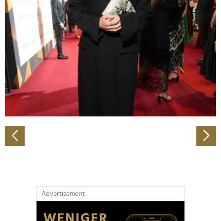
Abschnitt Einzelheiten
fest.
Wir verwenden Cookies, um Inhalte und Anzeigen zu
personalisieren, Funktionen für soziale Medien anbieten
zu können und die Zugriffe auf unsere Website zu
analysieren. Außerdem geben wir Informationen zu Ihrer
Verwendung unserer Website an unsere Partner für
soziale Medien, Werbung und Analysen weiter. Unsere
Partner führen diese Informationen möglicherweise mit
weiteren Daten zusammen, die Sie ihnen bereitgestellt
haben oder die sie im Rahmen Ihrer Nutzung der Dienste
gesammelt haben.
Advertisement