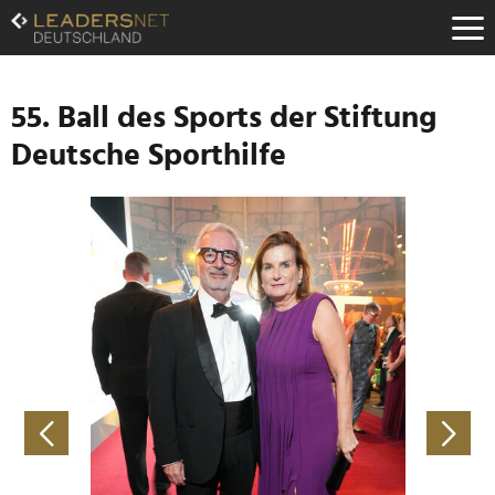
Zum
Inhalt
Zur
Fußzeilen-
Navigation
55. Ball des Sports der Stiftung
Zur
Deutsche Sporthilfe
Hauptnavigation