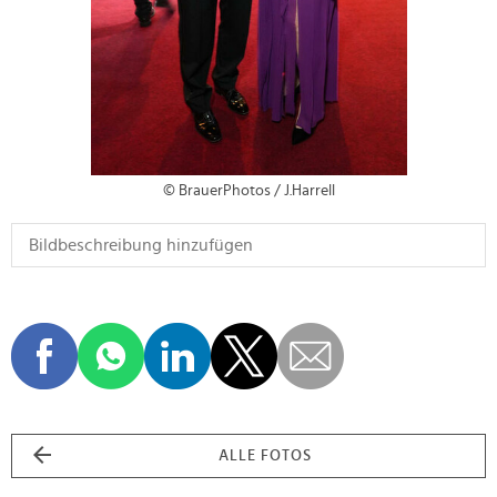
© BrauerPhotos / J.Harrell
ALLE FOTOS