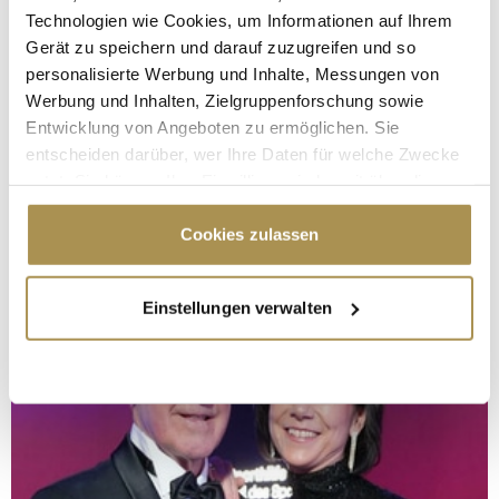
Technologien wie Cookies, um Informationen auf Ihrem
Gerät zu speichern und darauf zuzugreifen und so
personalisierte Werbung und Inhalte, Messungen von
Werbung und Inhalten, Zielgruppenforschung sowie
Entwicklung von Angeboten zu ermöglichen. Sie
entscheiden darüber, wer Ihre Daten für welche Zwecke
nutzt. Sie können Ihre Einwilligung jederzeit über die
Cookie-Erklärung oder durch Klicken auf das Privacy
Trigger Symbol ändern oder widerrufen
Cookies zulassen
Wenn Sie es erlauben, würden wir auch gerne:
Einstellungen verwalten
Informationen über Ihre geografische Lage
erfassen, welche bis auf einige Meter genau sein
können
Ihr Gerät durch aktives Scannen nach
bestimmten Merkmalen (Fingerprinting) identifizieren
Erfahren Sie mehr darüber, wie Ihre persönlichen Daten
verarbeitet werden, und legen Sie Ihre Präferenzen im