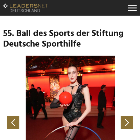
Zum
Inhalt
Zur
Fußzeilen-
Navigation
55. Ball des Sports der Stiftung
Zur
Deutsche Sporthilfe
Hauptnavigation