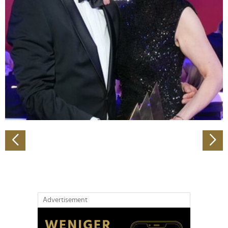
Abschnitt Einzelheiten
fest.
Wir verwenden Cookies, um Inhalte und Anzeigen zu
personalisieren, Funktionen für soziale Medien anbieten
zu können und die Zugriffe auf unsere Website zu
analysieren. Außerdem geben wir Informationen zu Ihrer
Verwendung unserer Website an unsere Partner für
soziale Medien, Werbung und Analysen weiter. Unsere
Partner führen diese Informationen möglicherweise mit
weiteren Daten zusammen, die Sie ihnen bereitgestellt
haben oder die sie im Rahmen Ihrer Nutzung der Dienste
gesammelt haben.
Advertisement