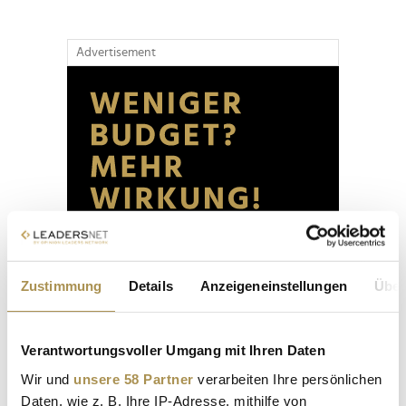
Advertisement
Zustimmung
Details
Anzeigeneinstellungen
Über
Verantwortungsvoller Umgang mit Ihren Daten
Wir und
unsere 58 Partner
verarbeiten Ihre persönlichen
Daten, wie z. B. Ihre IP-Adresse, mithilfe von