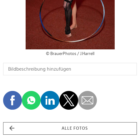
© BrauerPhotos / J.Harrell
ALLE FOTOS