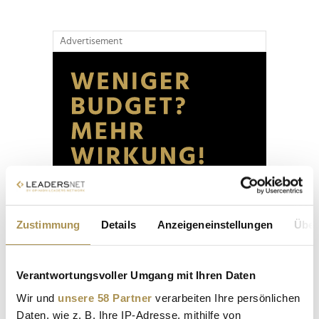
Advertisement
Zustimmung
Details
Anzeigeneinstellungen
Über
Verantwortungsvoller Umgang mit Ihren Daten
Wir und
unsere 58 Partner
verarbeiten Ihre persönlichen
Daten, wie z. B. Ihre IP-Adresse, mithilfe von