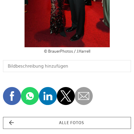
© BrauerPhotos / J.Harrell
ALLE FOTOS