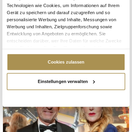
Technologien wie Cookies, um Informationen auf Ihrem
Gerät zu speichern und darauf zuzugreifen und so
personalisierte Werbung und Inhalte, Messungen von
Werbung und Inhalten, Zielgruppenforschung sowie
Entwicklung von Angeboten zu ermöglichen. Sie
entscheiden darüber, wer Ihre Daten für welche Zwecke
nutzt. Sie können Ihre Einwilligung jederzeit über die
Cookie-Erklärung oder durch Klicken auf das Privacy
Trigger Symbol ändern oder widerrufen
Cookies zulassen
Wenn Sie es erlauben, würden wir auch gerne:
Einstellungen verwalten
Informationen über Ihre geografische Lage
erfassen, welche bis auf einige Meter genau sein
können
Ihr Gerät durch aktives Scannen nach
bestimmten Merkmalen (Fingerprinting) identifizieren
Erfahren Sie mehr darüber, wie Ihre persönlichen Daten
verarbeitet werden, und legen Sie Ihre Präferenzen im