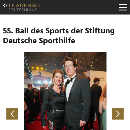
Zum
Inhalt
Zur
Fußzeilen-
Navigation
55. Ball des Sports der Stiftung
Zur
Deutsche Sporthilfe
Hauptnavigation