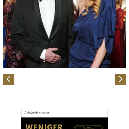
Abschnitt Einzelheiten
fest.
Wir verwenden Cookies, um Inhalte und Anzeigen zu
personalisieren, Funktionen für soziale Medien anbieten
zu können und die Zugriffe auf unsere Website zu
analysieren. Außerdem geben wir Informationen zu Ihrer
Verwendung unserer Website an unsere Partner für
soziale Medien, Werbung und Analysen weiter. Unsere
Partner führen diese Informationen möglicherweise mit
weiteren Daten zusammen, die Sie ihnen bereitgestellt
haben oder die sie im Rahmen Ihrer Nutzung der Dienste
gesammelt haben.
Advertisement