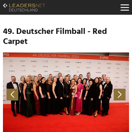
Zum
Inhalt
Zur
Fußzeilen-
Navigation
49. Deutscher Filmball - Red
Zur
Carpet
Hauptnavigation