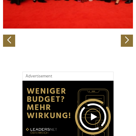
personalisieren, Funktionen für soziale Medien anbieten
zu können und die Zugriffe auf unsere Website zu
analysieren. Außerdem geben wir Informationen zu Ihrer
Verwendung unserer Website an unsere Partner für
soziale Medien, Werbung und Analysen weiter. Unsere
Partner führen diese Informationen möglicherweise mit
weiteren Daten zusammen, die Sie ihnen bereitgestellt
haben oder die sie im Rahmen Ihrer Nutzung der Dienste
gesammelt haben.
Advertisement