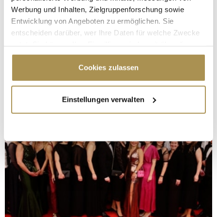
Werbung und Inhalten, Zielgruppenforschung sowie
Entwicklung von Angeboten zu ermöglichen. Sie
entscheiden darüber, wer Ihre Daten für welche Zwecke
nutzt. Sie können Ihre Einwilligung jederzeit über die
Cookie-Erklärung oder durch Klicken auf das Privacy
Trigger Symbol ändern oder widerrufen
Cookies zulassen
Wenn Sie es erlauben, würden wir auch gerne:
Einstellungen verwalten
Informationen über Ihre geografische Lage
erfassen, welche bis auf einige Meter genau sein
können
Ihr Gerät durch aktives Scannen nach
bestimmten Merkmalen (Fingerprinting) identifizieren
Erfahren Sie mehr darüber, wie Ihre persönlichen Daten
verarbeitet werden, und legen Sie Ihre Präferenzen im
Abschnitt Einzelheiten
fest.
Wir verwenden Cookies, um Inhalte und Anzeigen zu