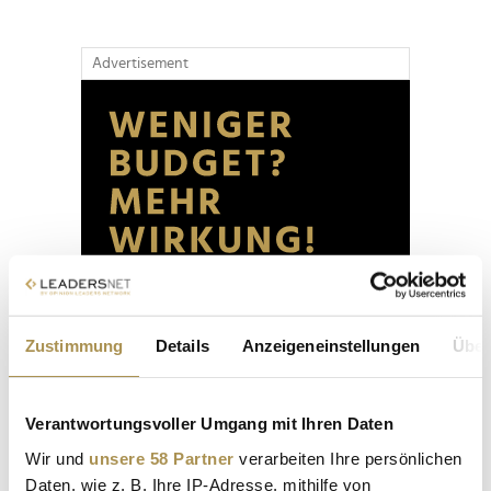
Advertisement
Zustimmung
Details
Anzeigeneinstellungen
Über
Verantwortungsvoller Umgang mit Ihren Daten
Wir und
unsere 58 Partner
verarbeiten Ihre persönlichen
Daten, wie z. B. Ihre IP-Adresse, mithilfe von