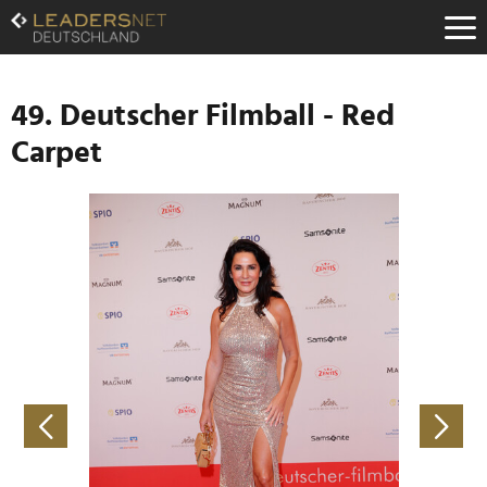
Zum
Inhalt
Zur
Fußzeilen-
Navigation
49. Deutscher Filmball - Red
Zur
Carpet
Hauptnavigation