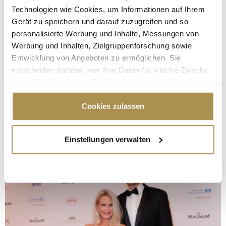
Technologien wie Cookies, um Informationen auf Ihrem
Gerät zu speichern und darauf zuzugreifen und so
personalisierte Werbung und Inhalte, Messungen von
Werbung und Inhalten, Zielgruppenforschung sowie
Entwicklung von Angeboten zu ermöglichen. Sie
entscheiden darüber, wer Ihre Daten für welche Zwecke
nutzt. Sie können Ihre Einwilligung jederzeit über die
Cookie-Erklärung oder durch Klicken auf das Privacy
Trigger Symbol ändern oder widerrufen
Cookies zulassen
Wenn Sie es erlauben, würden wir auch gerne:
Einstellungen verwalten
Informationen über Ihre geografische Lage
erfassen, welche bis auf einige Meter genau sein
können
Ihr Gerät durch aktives Scannen nach
bestimmten Merkmalen (Fingerprinting) identifizieren
Erfahren Sie mehr darüber, wie Ihre persönlichen Daten
verarbeitet werden, und legen Sie Ihre Präferenzen im