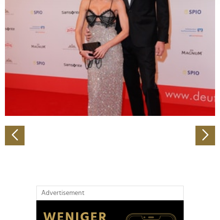
Abschnitt Einzelheiten
fest.
Wir verwenden Cookies, um Inhalte und Anzeigen zu
personalisieren, Funktionen für soziale Medien anbieten
zu können und die Zugriffe auf unsere Website zu
analysieren. Außerdem geben wir Informationen zu Ihrer
Verwendung unserer Website an unsere Partner für
soziale Medien, Werbung und Analysen weiter. Unsere
Partner führen diese Informationen möglicherweise mit
weiteren Daten zusammen, die Sie ihnen bereitgestellt
haben oder die sie im Rahmen Ihrer Nutzung der Dienste
gesammelt haben.
Advertisement