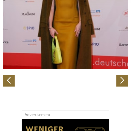
Abschnitt Einzelheiten
fest.
Wir verwenden Cookies, um Inhalte und Anzeigen zu
personalisieren, Funktionen für soziale Medien anbieten
zu können und die Zugriffe auf unsere Website zu
analysieren. Außerdem geben wir Informationen zu Ihrer
Verwendung unserer Website an unsere Partner für
soziale Medien, Werbung und Analysen weiter. Unsere
Partner führen diese Informationen möglicherweise mit
weiteren Daten zusammen, die Sie ihnen bereitgestellt
haben oder die sie im Rahmen Ihrer Nutzung der Dienste
gesammelt haben.
Advertisement