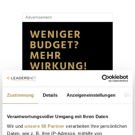
Advertisement
Zustimmung
Details
Anzeigeneinstellungen
Über
Verantwortungsvoller Umgang mit Ihren Daten
Wir und
unsere 58 Partner
verarbeiten Ihre persönlichen
Daten, wie z. B. Ihre IP-Adresse, mithilfe von