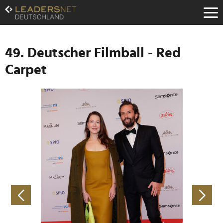
Zum
Inhalt
Zur
Fußzeilen-
Navigation
49. Deutscher Filmball - Red
Zur
Carpet
Hauptnavigation