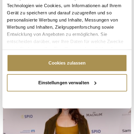
Technologien wie Cookies, um Informationen auf Ihrem
Gerät zu speichern und darauf zuzugreifen und so
personalisierte Werbung und Inhalte, Messungen von
Werbung und Inhalten, Zielgruppenforschung sowie
Entwicklung von Angeboten zu ermöglichen. Sie
entscheiden darüber, wer Ihre Daten für welche Zwecke
nutzt. Sie können Ihre Einwilligung jederzeit über die
Cookie-Erklärung oder durch Klicken auf das Privacy
Trigger Symbol ändern oder widerrufen
Cookies zulassen
Wenn Sie es erlauben, würden wir auch gerne:
Einstellungen verwalten
Informationen über Ihre geografische Lage
erfassen, welche bis auf einige Meter genau sein
können
Ihr Gerät durch aktives Scannen nach
bestimmten Merkmalen (Fingerprinting) identifizieren
Erfahren Sie mehr darüber, wie Ihre persönlichen Daten
verarbeitet werden, und legen Sie Ihre Präferenzen im