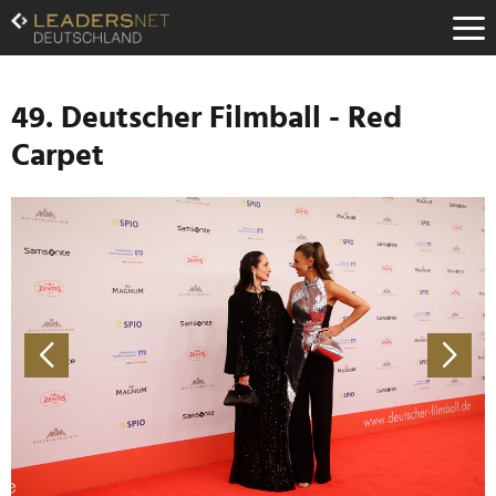
Zum
Inhalt
Zur
Fußzeilen-
Navigation
49. Deutscher Filmball - Red
Zur
Carpet
Hauptnavigation