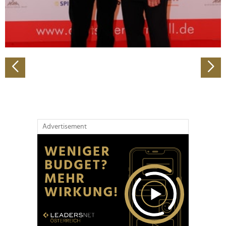
personalisieren, Funktionen für soziale Medien anbieten
zu können und die Zugriffe auf unsere Website zu
analysieren. Außerdem geben wir Informationen zu Ihrer
Verwendung unserer Website an unsere Partner für
soziale Medien, Werbung und Analysen weiter. Unsere
Partner führen diese Informationen möglicherweise mit
weiteren Daten zusammen, die Sie ihnen bereitgestellt
haben oder die sie im Rahmen Ihrer Nutzung der Dienste
gesammelt haben.
Advertisement