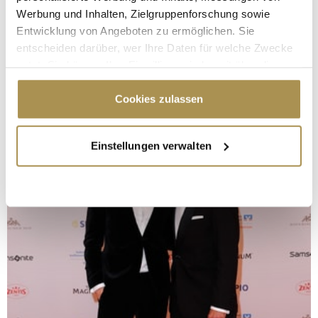
Werbung und Inhalten, Zielgruppenforschung sowie
Entwicklung von Angeboten zu ermöglichen. Sie
entscheiden darüber, wer Ihre Daten für welche Zwecke
nutzt. Sie können Ihre Einwilligung jederzeit über die
Cookie-Erklärung oder durch Klicken auf das Privacy
Trigger Symbol ändern oder widerrufen
Cookies zulassen
Wenn Sie es erlauben, würden wir auch gerne:
Einstellungen verwalten
Informationen über Ihre geografische Lage
erfassen, welche bis auf einige Meter genau sein
können
Ihr Gerät durch aktives Scannen nach
bestimmten Merkmalen (Fingerprinting) identifizieren
Erfahren Sie mehr darüber, wie Ihre persönlichen Daten
verarbeitet werden, und legen Sie Ihre Präferenzen im
Abschnitt Einzelheiten
fest.
Wir verwenden Cookies, um Inhalte und Anzeigen zu