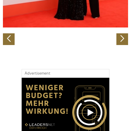
personalisieren, Funktionen für soziale Medien anbieten
zu können und die Zugriffe auf unsere Website zu
analysieren. Außerdem geben wir Informationen zu Ihrer
Verwendung unserer Website an unsere Partner für
soziale Medien, Werbung und Analysen weiter. Unsere
Partner führen diese Informationen möglicherweise mit
weiteren Daten zusammen, die Sie ihnen bereitgestellt
haben oder die sie im Rahmen Ihrer Nutzung der Dienste
gesammelt haben.
Advertisement