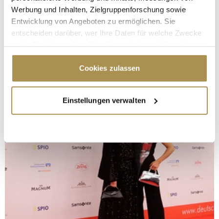
Werbung und Inhalten, Zielgruppenforschung sowie
Entwicklung von Angeboten zu ermöglichen. Sie
entscheiden darüber, wer Ihre Daten für welche Zwecke
nutzt. Sie können Ihre Einwilligung jederzeit über die
Cookie-Erklärung oder durch Klicken auf das Privacy
Trigger Symbol ändern oder widerrufen
Cookies zulassen
Wenn Sie es erlauben, würden wir auch gerne:
Einstellungen verwalten
Informationen über Ihre geografische Lage
erfassen, welche bis auf einige Meter genau sein
können
Ihr Gerät durch aktives Scannen nach
bestimmten Merkmalen (Fingerprinting) identifizieren
Erfahren Sie mehr darüber, wie Ihre persönlichen Daten
verarbeitet werden, und legen Sie Ihre Präferenzen im
Abschnitt Einzelheiten
fest.
Wir verwenden Cookies, um Inhalte und Anzeigen zu