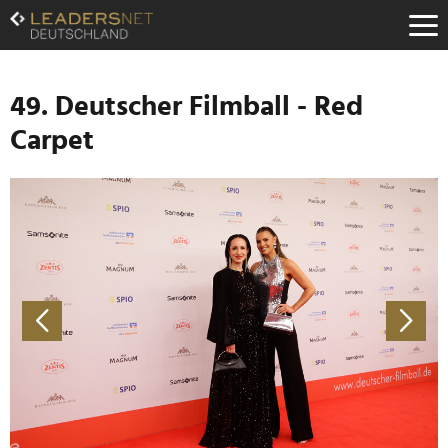
Zum
Inhalt
Zur
Fußzeilen-
Navigation
49. Deutscher Filmball - Red
Zur
Carpet
Hauptnavigation