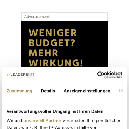
Advertisement
Zustimmung
Details
Anzeigeneinstellungen
Über
Verantwortungsvoller Umgang mit Ihren Daten
Wir und
unsere 58 Partner
verarbeiten Ihre persönlichen
Daten, wie z. B. Ihre IP-Adresse, mithilfe von