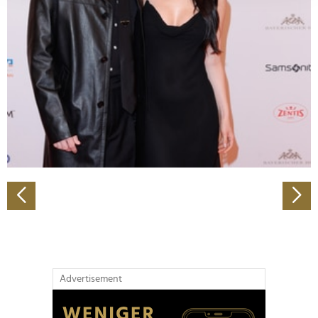
Abschnitt Einzelheiten
fest.
Wir verwenden Cookies, um Inhalte und Anzeigen zu
personalisieren, Funktionen für soziale Medien anbieten
zu können und die Zugriffe auf unsere Website zu
analysieren. Außerdem geben wir Informationen zu Ihrer
Verwendung unserer Website an unsere Partner für
soziale Medien, Werbung und Analysen weiter. Unsere
Partner führen diese Informationen möglicherweise mit
weiteren Daten zusammen, die Sie ihnen bereitgestellt
haben oder die sie im Rahmen Ihrer Nutzung der Dienste
gesammelt haben.
Advertisement