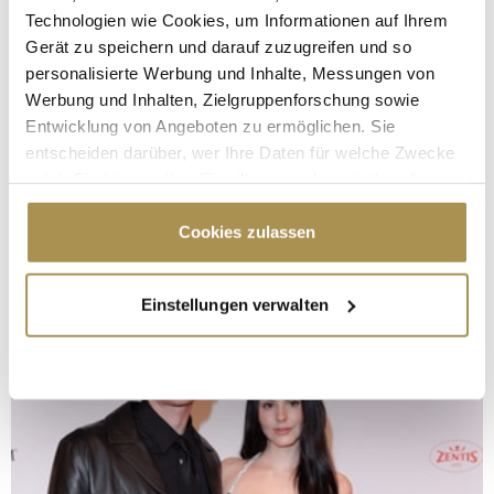
Technologien wie Cookies, um Informationen auf Ihrem
Gerät zu speichern und darauf zuzugreifen und so
personalisierte Werbung und Inhalte, Messungen von
Werbung und Inhalten, Zielgruppenforschung sowie
Entwicklung von Angeboten zu ermöglichen. Sie
entscheiden darüber, wer Ihre Daten für welche Zwecke
nutzt. Sie können Ihre Einwilligung jederzeit über die
Cookie-Erklärung oder durch Klicken auf das Privacy
Trigger Symbol ändern oder widerrufen
Cookies zulassen
Wenn Sie es erlauben, würden wir auch gerne:
Einstellungen verwalten
Informationen über Ihre geografische Lage
erfassen, welche bis auf einige Meter genau sein
können
Ihr Gerät durch aktives Scannen nach
bestimmten Merkmalen (Fingerprinting) identifizieren
Erfahren Sie mehr darüber, wie Ihre persönlichen Daten
verarbeitet werden, und legen Sie Ihre Präferenzen im