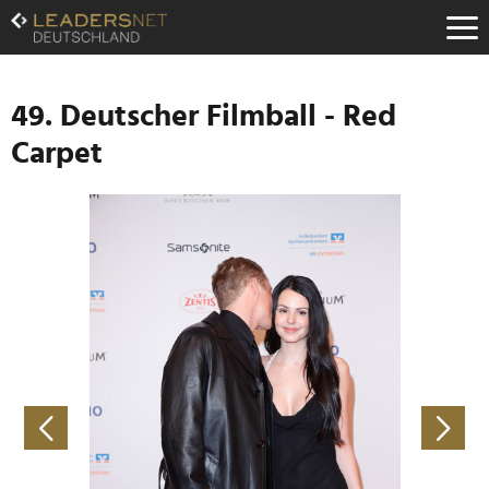
Zum
Inhalt
Zur
Fußzeilen-
Navigation
49. Deutscher Filmball - Red
Zur
Carpet
Hauptnavigation