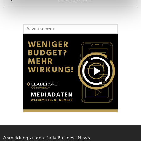
bestimmten Merkmalen (Fingerprinting) identifizieren
Erfahren Sie mehr darüber, wie Ihre persönlichen Daten
verarbeitet werden, und legen Sie Ihre Präferenzen im
Abschnitt Einzelheiten
fest.
Advertisement
Wir verwenden Cookies, um Inhalte und Anzeigen zu
personalisieren, Funktionen für soziale Medien anbieten
zu können und die Zugriffe auf unsere Website zu
analysieren. Außerdem geben wir Informationen zu Ihrer
Verwendung unserer Website an unsere Partner für
soziale Medien, Werbung und Analysen weiter. Unsere
Partner führen diese Informationen möglicherweise mit
weiteren Daten zusammen, die Sie ihnen bereitgestellt
haben oder die sie im Rahmen Ihrer Nutzung der Dienste
gesammelt haben.
Anmeldung zu den Daily Business News