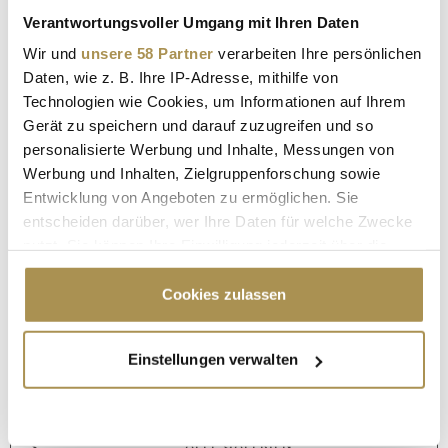
Verantwortungsvoller Umgang mit Ihren Daten
Wir und
unsere 58 Partner
verarbeiten Ihre persönlichen
Daten, wie z. B. Ihre IP-Adresse, mithilfe von
Technologien wie Cookies, um Informationen auf Ihrem
Gerät zu speichern und darauf zuzugreifen und so
personalisierte Werbung und Inhalte, Messungen von
Werbung und Inhalten, Zielgruppenforschung sowie
Entwicklung von Angeboten zu ermöglichen. Sie
entscheiden darüber, wer Ihre Daten für welche Zwecke
nutzt. Sie können Ihre Einwilligung jederzeit über die
Cookie-Erklärung oder durch Klicken auf das Privacy
Trigger Symbol ändern oder widerrufen
Cookies zulassen
Wenn Sie es erlauben, würden wir auch gerne:
Einstellungen verwalten
Informationen über Ihre geografische Lage
Seite 1 / 26
WEITER
erfassen, welche bis auf einige Meter genau sein
können
Ihr Gerät durch aktives Scannen nach
ALLE GALERIEN