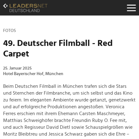
Zum
Inhalt
Zur
Fußzeilen-
Navigation
FOTOS
Zur
49. Deutscher Filmball - Red
Hauptnavigation
Carpet
25. Januar 2025
Hotel Bayerischer Hof, München
Beim Deutschen Filmball in München trafen sich die Stars
und Sternchen der Filmbranche, um sich selbst und das Kino
zu feiern. Im eleganten Ambiente wurde getanzt, genetzwerkt
und auf erfolgreiche Produktionen angestoßen. Veronica
Ferres erschien mit ihrem Ehemann Carsten Maschmeyer,
Matthias Schweighöfer brachte Freundin Ruby O. Fee mit,
und auch Regisseur David Dietl sowie Schauspielgrößen wie
Moritz Bleibtreu und Jessica Schwarz gaben sich die Ehre –