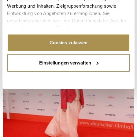
Werbung und Inhalten, Zielgruppenforschung sowie
Entwicklung von Angeboten zu ermöglichen. Sie
entscheiden darüber, wer Ihre Daten für welche Zwecke
nutzt. Sie können Ihre Einwilligung jederzeit über die
Cookie-Erklärung oder durch Klicken auf das Privacy
Trigger Symbol ändern oder widerrufen
Cookies zulassen
Wenn Sie es erlauben, würden wir auch gerne:
Einstellungen verwalten
Informationen über Ihre geografische Lage
erfassen, welche bis auf einige Meter genau sein
können
Ihr Gerät durch aktives Scannen nach
bestimmten Merkmalen (Fingerprinting) identifizieren
Erfahren Sie mehr darüber, wie Ihre persönlichen Daten
verarbeitet werden, und legen Sie Ihre Präferenzen im
Abschnitt Einzelheiten
fest.
Wir verwenden Cookies, um Inhalte und Anzeigen zu