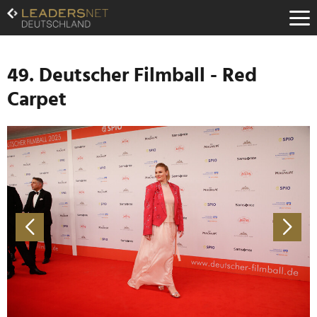
Zum
Inhalt
Zur
Fußzeilen-
Navigation
49. Deutscher Filmball - Red
Zur
Carpet
Hauptnavigation