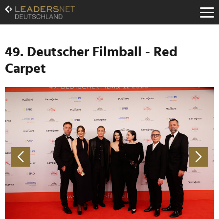
Zum
Inhalt
Zur
Fußzeilen-
Navigation
49. Deutscher Filmball - Red
Zur
Carpet
Hauptnavigation