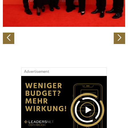
personalisieren, Funktionen für soziale Medien anbieten
zu können und die Zugriffe auf unsere Website zu
analysieren. Außerdem geben wir Informationen zu Ihrer
Verwendung unserer Website an unsere Partner für
soziale Medien, Werbung und Analysen weiter. Unsere
Partner führen diese Informationen möglicherweise mit
weiteren Daten zusammen, die Sie ihnen bereitgestellt
haben oder die sie im Rahmen Ihrer Nutzung der Dienste
gesammelt haben.
Advertisement