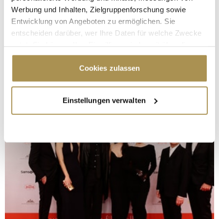
Werbung und Inhalten, Zielgruppenforschung sowie
Entwicklung von Angeboten zu ermöglichen. Sie
entscheiden darüber, wer Ihre Daten für welche Zwecke
nutzt. Sie können Ihre Einwilligung jederzeit über die
Cookie-Erklärung oder durch Klicken auf das Privacy
Trigger Symbol ändern oder widerrufen
Cookies zulassen
Wenn Sie es erlauben, würden wir auch gerne:
Einstellungen verwalten
Informationen über Ihre geografische Lage
erfassen, welche bis auf einige Meter genau sein
können
Ihr Gerät durch aktives Scannen nach
bestimmten Merkmalen (Fingerprinting) identifizieren
Erfahren Sie mehr darüber, wie Ihre persönlichen Daten
verarbeitet werden, und legen Sie Ihre Präferenzen im
Abschnitt Einzelheiten
fest.
Wir verwenden Cookies, um Inhalte und Anzeigen zu