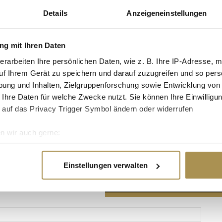
Details
Anzeigeneinstellungen
g mit Ihren Daten
erarbeiten Ihre persönlichen Daten, wie z. B. Ihre IP-Adresse, m
Advertisement
uf Ihrem Gerät zu speichern und darauf zuzugreifen und so pers
ung und Inhalten, Zielgruppenforschung sowie Entwicklung von
 Ihre Daten für welche Zwecke nutzt. Sie können Ihre Einwilligun
 auf das Privacy Trigger Symbol ändern oder widerrufen
n wir auch gerne:
re geografische Lage erfassen, welche bis auf einige Meter gen
es Scannen nach bestimmten Merkmalen (Fingerprinting) identifi
Einstellungen verwalten
ie Ihre persönlichen Daten verarbeitet werden, und legen Sie I
nhalte und Anzeigen zu personalisieren, Funktionen für soziale
Website zu analysieren. Außerdem geben wir Informationen zu I