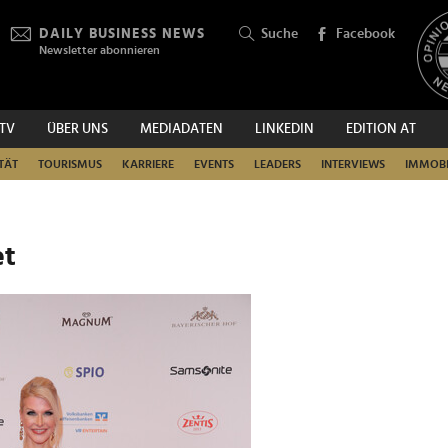
DAILY BUSINESS NEWS
Suche
Facebook
Newsletter abonnieren
.TV
ÜBER UNS
MEDIADATEN
LINKEDIN
EDITION AT
SUCHEN
TÄT
TOURISMUS
KARRIERE
EVENTS
LEADERS
INTERVIEWS
IMMOBI
et