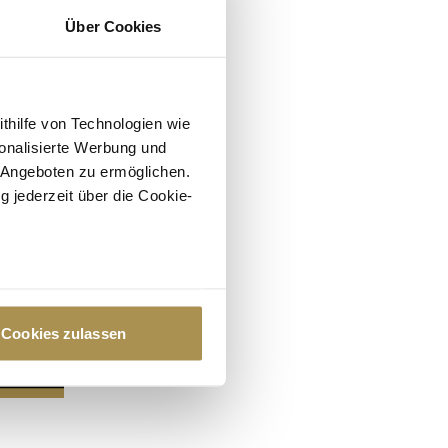
Über Cookies
ithilfe von Technologien wie
onalisierte Werbung und
 Angeboten zu ermöglichen.
g jederzeit über die Cookie-
au sein können
zieren
Cookies zulassen
hre Präferenzen im
Abschnitt
 Medien anbieten zu können
hrer Verwendung unserer