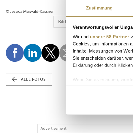
Zustimmung
© Jessica Maiwald-Kassner
Verantwortungsvoller Umgan
Wir und
unsere 58 Partner
v
Cookies, um Informationen a
Inhalte, Messungen von Werb
Sie entscheiden darüber, wer
Erklärung oder durch Klicken
Wenn Sie es erlauben, würde
ALLE FOTOS
Informationen über Ih
Ihr Gerät durch aktiv
Erfahren Sie mehr darüber, w
Einzelheiten
fest.
Wir verwenden Cookies, um I
Advertisement
und die Zugriffe auf unsere 