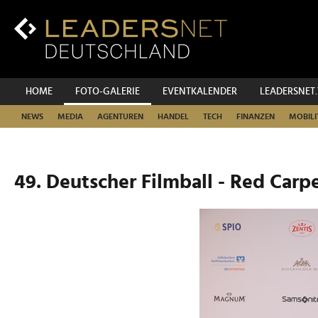
Zum
Inhalt
Zur
Fußzeilen-
Navigation
Zur
HOME
FOTO-GALERIE
EVENTKALENDER
LEADERSNET
Hauptnavigation
NEWS
MEDIA
AGENTUREN
HANDEL
TECH
FINANZEN
MOBILI
49. Deutscher Filmball - Red Carp