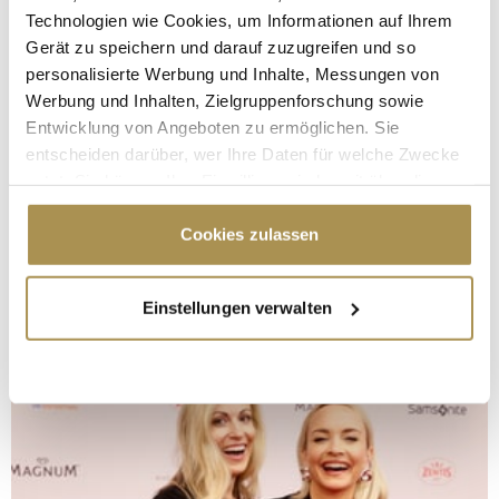
Technologien wie Cookies, um Informationen auf Ihrem
Gerät zu speichern und darauf zuzugreifen und so
personalisierte Werbung und Inhalte, Messungen von
Werbung und Inhalten, Zielgruppenforschung sowie
Entwicklung von Angeboten zu ermöglichen. Sie
entscheiden darüber, wer Ihre Daten für welche Zwecke
nutzt. Sie können Ihre Einwilligung jederzeit über die
Cookie-Erklärung oder durch Klicken auf das Privacy
Trigger Symbol ändern oder widerrufen
Cookies zulassen
Wenn Sie es erlauben, würden wir auch gerne:
Einstellungen verwalten
Informationen über Ihre geografische Lage
erfassen, welche bis auf einige Meter genau sein
können
Ihr Gerät durch aktives Scannen nach
bestimmten Merkmalen (Fingerprinting) identifizieren
Erfahren Sie mehr darüber, wie Ihre persönlichen Daten
verarbeitet werden, und legen Sie Ihre Präferenzen im