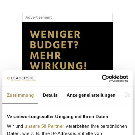
Advertisement
Zustimmung
Details
Anzeigeneinstellungen
Über
Verantwortungsvoller Umgang mit Ihren Daten
Wir und
unsere 58 Partner
verarbeiten Ihre persönlichen
Daten, wie z. B. Ihre IP-Adresse, mithilfe von