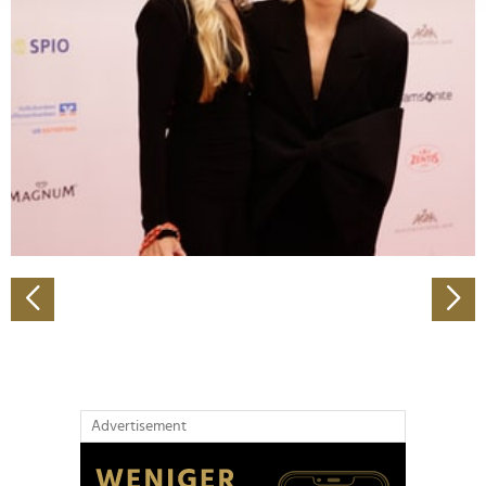
Abschnitt Einzelheiten
fest.
Wir verwenden Cookies, um Inhalte und Anzeigen zu
personalisieren, Funktionen für soziale Medien anbieten
zu können und die Zugriffe auf unsere Website zu
analysieren. Außerdem geben wir Informationen zu Ihrer
Verwendung unserer Website an unsere Partner für
soziale Medien, Werbung und Analysen weiter. Unsere
Partner führen diese Informationen möglicherweise mit
weiteren Daten zusammen, die Sie ihnen bereitgestellt
haben oder die sie im Rahmen Ihrer Nutzung der Dienste
gesammelt haben.
Advertisement