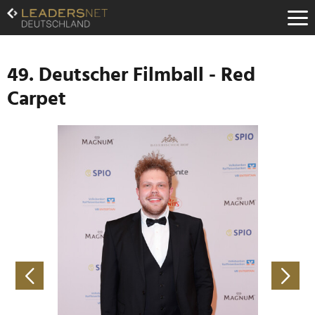
Zum
Inhalt
Zur
Fußzeilen-
Navigation
49. Deutscher Filmball - Red
Zur
Carpet
Hauptnavigation