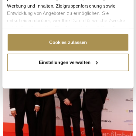
Werbung und Inhalten, Zielgruppenforschung sowie
Entwicklung von Angeboten zu ermöglichen. Sie
entscheiden darüber, wer Ihre Daten für welche Zwecke
nutzt. Sie können Ihre Einwilligung jederzeit über die
Cookie-Erklärung oder durch Klicken auf das Privacy
Trigger Symbol ändern oder widerrufen
Cookies zulassen
Wenn Sie es erlauben, würden wir auch gerne:
Einstellungen verwalten
Informationen über Ihre geografische Lage
erfassen, welche bis auf einige Meter genau sein
können
Ihr Gerät durch aktives Scannen nach
bestimmten Merkmalen (Fingerprinting) identifizieren
Erfahren Sie mehr darüber, wie Ihre persönlichen Daten
verarbeitet werden, und legen Sie Ihre Präferenzen im
Abschnitt Einzelheiten
fest.
Wir verwenden Cookies, um Inhalte und Anzeigen zu