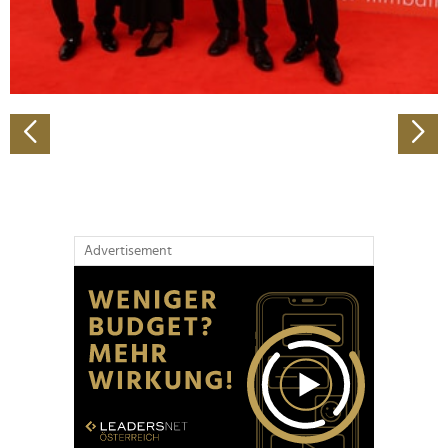
personalisieren, Funktionen für soziale Medien anbieten
zu können und die Zugriffe auf unsere Website zu
analysieren. Außerdem geben wir Informationen zu Ihrer
Verwendung unserer Website an unsere Partner für
soziale Medien, Werbung und Analysen weiter. Unsere
Partner führen diese Informationen möglicherweise mit
weiteren Daten zusammen, die Sie ihnen bereitgestellt
haben oder die sie im Rahmen Ihrer Nutzung der Dienste
gesammelt haben.
Advertisement