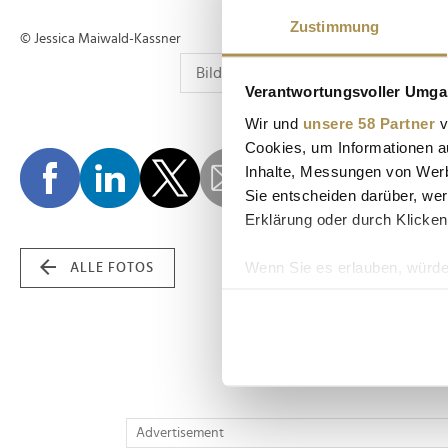
Zustimmung
© Jessica Maiwald-Kassner
Verantwortungsvoller Umgan
Wir und
unsere 58 Partner
v
Cookies, um Informationen a
Inhalte, Messungen von Werb
Sie entscheiden darüber, wer
Erklärung oder durch Klicken
Wenn Sie es erlauben, würde
ALLE FOTOS
Informationen über Ih
Ihr Gerät durch aktiv
Erfahren Sie mehr darüber, w
Einzelheiten
fest.
Wir verwenden Cookies, um I
Advertisement
und die Zugriffe auf unsere 