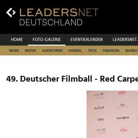
Zum
Inhalt
Zur
Fußzeilen-
Navigation
Zur
HOME
FOTO-GALERIE
EVENTKALENDER
LEADERSNET
Hauptnavigation
NEWS
MEDIA
AGENTUREN
HANDEL
TECH
FINANZEN
MOBILI
49. Deutscher Filmball - Red Carp