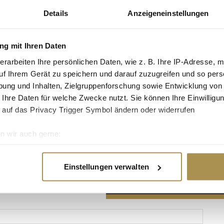
Details
Anzeigeneinstellungen
g mit Ihren Daten
erarbeiten Ihre persönlichen Daten, wie z. B. Ihre IP-Adresse, m
Advertisement
uf Ihrem Gerät zu speichern und darauf zuzugreifen und so pers
ung und Inhalten, Zielgruppenforschung sowie Entwicklung von
 Ihre Daten für welche Zwecke nutzt. Sie können Ihre Einwilligun
 auf das Privacy Trigger Symbol ändern oder widerrufen
n wir auch gerne:
re geografische Lage erfassen, welche bis auf einige Meter gen
es Scannen nach bestimmten Merkmalen (Fingerprinting) identifi
Einstellungen verwalten
ie Ihre persönlichen Daten verarbeitet werden, und legen Sie I
nhalte und Anzeigen zu personalisieren, Funktionen für soziale
Website zu analysieren. Außerdem geben wir Informationen zu I