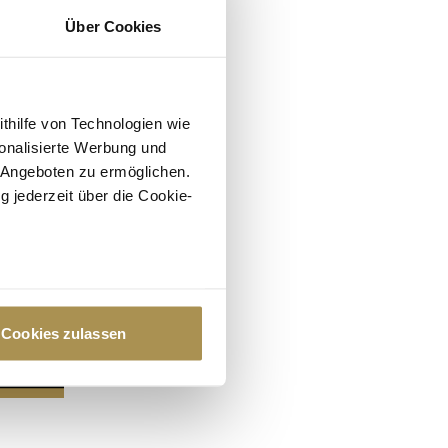
Über Cookies
ithilfe von Technologien wie
onalisierte Werbung und
 Angeboten zu ermöglichen.
g jederzeit über die Cookie-
au sein können
zieren
Cookies zulassen
hre Präferenzen im
Abschnitt
 Medien anbieten zu können
hrer Verwendung unserer