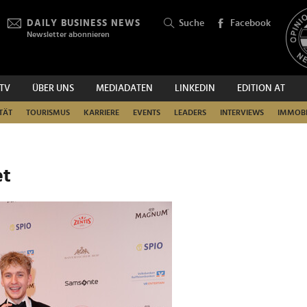
DAILY BUSINESS NEWS
Suche
Facebook
Newsletter abonnieren
.TV
ÜBER UNS
MEDIADATEN
LINKEDIN
EDITION AT
SUCHEN
TÄT
TOURISMUS
KARRIERE
EVENTS
LEADERS
INTERVIEWS
IMMOBI
et