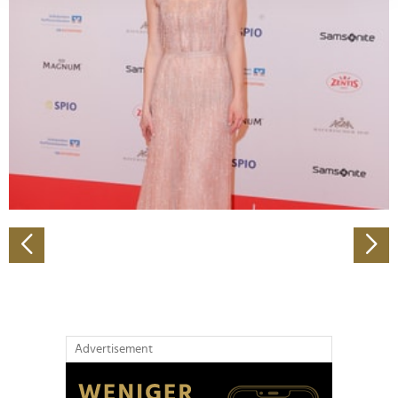
Abschnitt Einzelheiten
fest.
Wir verwenden Cookies, um Inhalte und Anzeigen zu
personalisieren, Funktionen für soziale Medien anbieten
zu können und die Zugriffe auf unsere Website zu
analysieren. Außerdem geben wir Informationen zu Ihrer
Verwendung unserer Website an unsere Partner für
soziale Medien, Werbung und Analysen weiter. Unsere
Partner führen diese Informationen möglicherweise mit
weiteren Daten zusammen, die Sie ihnen bereitgestellt
haben oder die sie im Rahmen Ihrer Nutzung der Dienste
gesammelt haben.
Advertisement