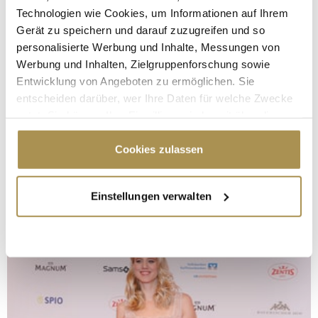
Technologien wie Cookies, um Informationen auf Ihrem
Gerät zu speichern und darauf zuzugreifen und so
personalisierte Werbung und Inhalte, Messungen von
Werbung und Inhalten, Zielgruppenforschung sowie
Entwicklung von Angeboten zu ermöglichen. Sie
entscheiden darüber, wer Ihre Daten für welche Zwecke
nutzt. Sie können Ihre Einwilligung jederzeit über die
Cookie-Erklärung oder durch Klicken auf das Privacy
Trigger Symbol ändern oder widerrufen
Cookies zulassen
Wenn Sie es erlauben, würden wir auch gerne:
Einstellungen verwalten
Informationen über Ihre geografische Lage
erfassen, welche bis auf einige Meter genau sein
können
Ihr Gerät durch aktives Scannen nach
bestimmten Merkmalen (Fingerprinting) identifizieren
Erfahren Sie mehr darüber, wie Ihre persönlichen Daten
verarbeitet werden, und legen Sie Ihre Präferenzen im