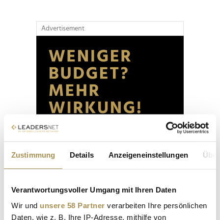
Advertisement
Zustimmung
Details
Anzeigeneinstellungen
Über
Verantwortungsvoller Umgang mit Ihren Daten
Wir und
unsere 58 Partner
verarbeiten Ihre persönlichen
Daten, wie z. B. Ihre IP-Adresse, mithilfe von