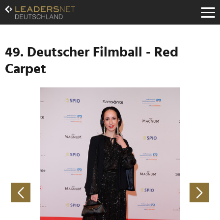
Zum
Inhalt
Zur
Fußzeilen-
Navigation
49. Deutscher Filmball - Red
Zur
Carpet
Hauptnavigation