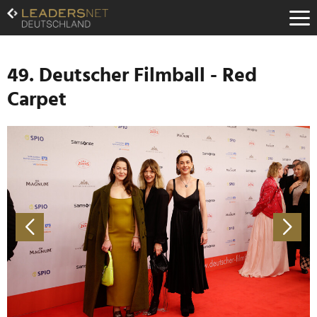
Zum
Inhalt
Zur
Fußzeilen-
Navigation
49. Deutscher Filmball - Red
Zur
Carpet
Hauptnavigation