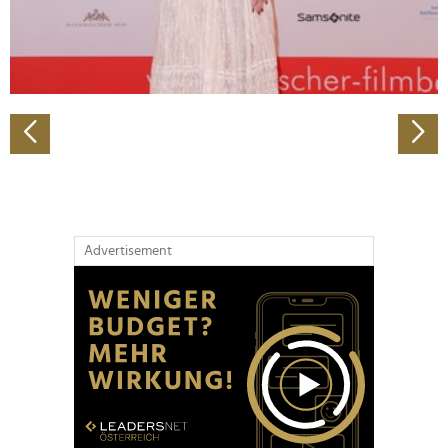
personalisieren, Funktionen für soziale Medien anbieten
zu können und die Zugriffe auf unsere Website zu
analysieren. Außerdem geben wir Informationen zu Ihrer
Verwendung unserer Website an unsere Partner für
soziale Medien, Werbung und Analysen weiter. Unsere
Partner führen diese Informationen möglicherweise mit
weiteren Daten zusammen, die Sie ihnen bereitgestellt
haben oder die sie im Rahmen Ihrer Nutzung der Dienste
gesammelt haben.
Advertisement