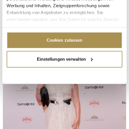
Werbung und Inhalten, Zielgruppenforschung sowie
Entwicklung von Angeboten zu ermöglichen. Sie
entscheiden darüber, wer Ihre Daten für welche Zwecke
nutzt. Sie können Ihre Einwilligung jederzeit über die
Cookie-Erklärung oder durch Klicken auf das Privacy
Trigger Symbol ändern oder widerrufen
Cookies zulassen
Wenn Sie es erlauben, würden wir auch gerne:
Einstellungen verwalten
Informationen über Ihre geografische Lage
erfassen, welche bis auf einige Meter genau sein
können
Ihr Gerät durch aktives Scannen nach
bestimmten Merkmalen (Fingerprinting) identifizieren
Erfahren Sie mehr darüber, wie Ihre persönlichen Daten
verarbeitet werden, und legen Sie Ihre Präferenzen im
Abschnitt Einzelheiten
fest.
Wir verwenden Cookies, um Inhalte und Anzeigen zu