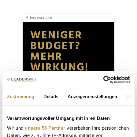
Advertisement
Zustimmung
Details
Anzeigeneinstellungen
Über
Verantwortungsvoller Umgang mit Ihren Daten
Wir und
unsere 58 Partner
verarbeiten Ihre persönlichen
Daten, wie z. B. Ihre IP-Adresse, mithilfe von