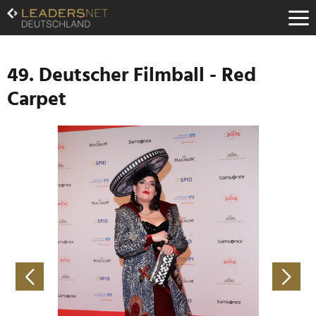
Zum
Inhalt
Zur
Fußzeilen-
Navigation
49. Deutscher Filmball - Red
Zur
Carpet
Hauptnavigation