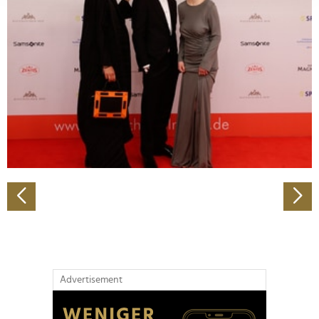
Abschnitt Einzelheiten
fest.
Wir verwenden Cookies, um Inhalte und Anzeigen zu
personalisieren, Funktionen für soziale Medien anbieten
zu können und die Zugriffe auf unsere Website zu
analysieren. Außerdem geben wir Informationen zu Ihrer
Verwendung unserer Website an unsere Partner für
soziale Medien, Werbung und Analysen weiter. Unsere
Partner führen diese Informationen möglicherweise mit
weiteren Daten zusammen, die Sie ihnen bereitgestellt
haben oder die sie im Rahmen Ihrer Nutzung der Dienste
gesammelt haben.
Advertisement