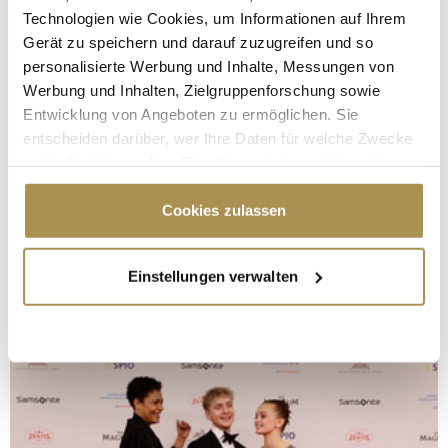
Technologien wie Cookies, um Informationen auf Ihrem
Gerät zu speichern und darauf zuzugreifen und so
personalisierte Werbung und Inhalte, Messungen von
Werbung und Inhalten, Zielgruppenforschung sowie
Entwicklung von Angeboten zu ermöglichen. Sie
entscheiden darüber, wer Ihre Daten für welche Zwecke
nutzt. Sie können Ihre Einwilligung jederzeit über die
Cookie-Erklärung oder durch Klicken auf das Privacy
Trigger Symbol ändern oder widerrufen
Cookies zulassen
Wenn Sie es erlauben, würden wir auch gerne:
Einstellungen verwalten
Informationen über Ihre geografische Lage
erfassen, welche bis auf einige Meter genau sein
können
Ihr Gerät durch aktives Scannen nach
bestimmten Merkmalen (Fingerprinting) identifizieren
Erfahren Sie mehr darüber, wie Ihre persönlichen Daten
verarbeitet werden, und legen Sie Ihre Präferenzen im