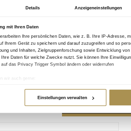
Details
Anzeigeneinstellungen
g mit Ihren Daten
erarbeiten Ihre persönlichen Daten, wie z. B. Ihre IP-Adresse, m
Advertisement
uf Ihrem Gerät zu speichern und darauf zuzugreifen und so pers
ung und Inhalten, Zielgruppenforschung sowie Entwicklung von
 Ihre Daten für welche Zwecke nutzt. Sie können Ihre Einwilligun
 auf das Privacy Trigger Symbol ändern oder widerrufen
n wir auch gerne:
re geografische Lage erfassen, welche bis auf einige Meter gen
es Scannen nach bestimmten Merkmalen (Fingerprinting) identifi
Einstellungen verwalten
ie Ihre persönlichen Daten verarbeitet werden, und legen Sie I
nhalte und Anzeigen zu personalisieren, Funktionen für soziale
Website zu analysieren. Außerdem geben wir Informationen zu I