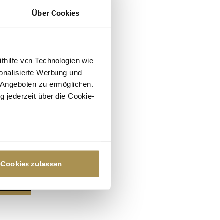
Über Cookies
ithilfe von Technologien wie
onalisierte Werbung und
 Angeboten zu ermöglichen.
g jederzeit über die Cookie-
au sein können
zieren
Cookies zulassen
hre Präferenzen im
Abschnitt
 Medien anbieten zu können
hrer Verwendung unserer