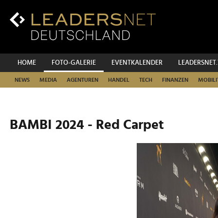
Zum
Inhalt
Zur
Fußzeilen-
Navigation
Zur
HOME
FOTO-GALERIE
EVENTKALENDER
LEADERSNET
Hauptnavigation
NEWS
MEDIA
AGENTUREN
HANDEL
TECH
FINANZEN
MOBILI
BAMBI 2024 - Red Carpet