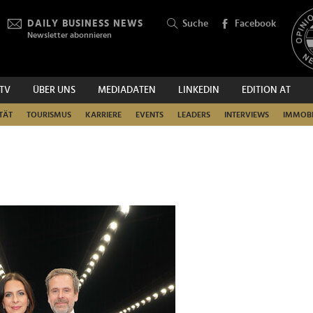
DAILY BUSINESS NEWS
Suche
Facebook
Newsletter abonnieren
.TV
ÜBER UNS
MEDIADATEN
LINKEDIN
EDITION AT
SUCHEN
TÄT
TOURISMUS
KARRIERE
EVENTS
LEADERS
INTERVIEWS
IMMOBI