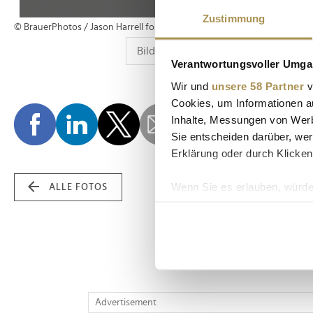
Zustimmung
© BrauerPhotos / Jason Harrell for Hubert Burda Media
Verantwortungsvoller Umgan
Wir und
unsere 58 Partner
v
Cookies, um Informationen a
Inhalte, Messungen von Werb
Sie entscheiden darüber, wer
Erklärung oder durch Klicken
Wenn Sie es erlauben, würde
ALLE FOTOS
Informationen über Ih
Ihr Gerät durch aktiv
Erfahren Sie mehr darüber, w
Einzelheiten
fest.
Wir verwenden Cookies, um I
Advertisement
und die Zugriffe auf unsere 