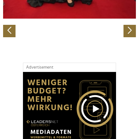
zu können und die Zugriffe auf unsere Website zu
analysieren. Außerdem geben wir Informationen zu Ihrer
Verwendung unserer Website an unsere Partner für
soziale Medien, Werbung und Analysen weiter. Unsere
Partner führen diese Informationen möglicherweise mit
weiteren Daten zusammen, die Sie ihnen bereitgestellt
haben oder die sie im Rahmen Ihrer Nutzung der Dienste
gesammelt haben.
Advertisement