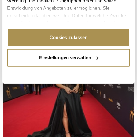
Werbung und Inhalten, Zielgruppenforschung sowie
Entwicklung von Angeboten zu ermöglichen. Sie
entscheiden darüber, wer Ihre Daten für welche Zwecke
nutzt. Sie können Ihre Einwilligung jederzeit über die
Cookie-Erklärung oder durch Klicken auf das Privacy
Trigger Symbol ändern oder widerrufen
Cookies zulassen
Wenn Sie es erlauben, würden wir auch gerne:
Einstellungen verwalten
Informationen über Ihre geografische Lage
erfassen, welche bis auf einige Meter genau sein
können
Ihr Gerät durch aktives Scannen nach
bestimmten Merkmalen (Fingerprinting) identifizieren
Erfahren Sie mehr darüber, wie Ihre persönlichen Daten
verarbeitet werden, und legen Sie Ihre Präferenzen im
Abschnitt Einzelheiten
fest.
Wir verwenden Cookies, um Inhalte und Anzeigen zu
personalisieren, Funktionen für soziale Medien anbieten