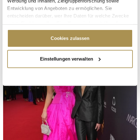
Werbung und Inhalten, Zielgruppenforschung sowie
Entwicklung von Angeboten zu ermöglichen. Sie
entscheiden darüber, wer Ihre Daten für welche Zwecke
nutzt. Sie können Ihre Einwilligung jederzeit über die
Cookie-Erklärung oder durch Klicken auf das Privacy
Trigger Symbol ändern oder widerrufen
Cookies zulassen
Wenn Sie es erlauben, würden wir auch gerne:
Einstellungen verwalten
Informationen über Ihre geografische Lage
erfassen, welche bis auf einige Meter genau sein
können
Ihr Gerät durch aktives Scannen nach
bestimmten Merkmalen (Fingerprinting) identifizieren
Erfahren Sie mehr darüber, wie Ihre persönlichen Daten
verarbeitet werden, und legen Sie Ihre Präferenzen im
Abschnitt Einzelheiten
fest.
Wir verwenden Cookies, um Inhalte und Anzeigen zu
personalisieren, Funktionen für soziale Medien anbieten