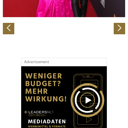
zu können und die Zugriffe auf unsere Website zu
analysieren. Außerdem geben wir Informationen zu Ihrer
Verwendung unserer Website an unsere Partner für
soziale Medien, Werbung und Analysen weiter. Unsere
Partner führen diese Informationen möglicherweise mit
weiteren Daten zusammen, die Sie ihnen bereitgestellt
haben oder die sie im Rahmen Ihrer Nutzung der Dienste
gesammelt haben.
Advertisement