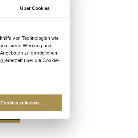
Über Cookies
ithilfe von Technologien wie
onalisierte Werbung und
 Angeboten zu ermöglichen.
g jederzeit über die Cookie-
au sein können
zieren
Cookies zulassen
hre Präferenzen im
Abschnitt
 Medien anbieten zu können
hrer Verwendung unserer