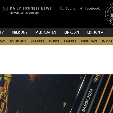
DAILY BUSINESS NEWS
Suche
Facebook
Newsletter abonnieren
.TV
ÜBER UNS
MEDIADATEN
LINKEDIN
EDITION AT
SUCHEN
TÄT
TOURISMUS
KARRIERE
EVENTS
LEADERS
INTERVIEWS
IMMOBI