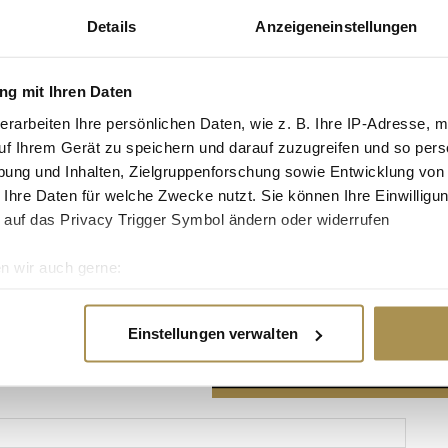
Details
Anzeigeneinstellungen
g mit Ihren Daten
erarbeiten Ihre persönlichen Daten, wie z. B. Ihre IP-Adresse, m
Advertisement
uf Ihrem Gerät zu speichern und darauf zuzugreifen und so pers
ung und Inhalten, Zielgruppenforschung sowie Entwicklung von
 Ihre Daten für welche Zwecke nutzt. Sie können Ihre Einwilligun
 auf das Privacy Trigger Symbol ändern oder widerrufen
n wir auch gerne:
re geografische Lage erfassen, welche bis auf einige Meter gen
es Scannen nach bestimmten Merkmalen (Fingerprinting) identifi
Einstellungen verwalten
ie Ihre persönlichen Daten verarbeitet werden, und legen Sie I
nhalte und Anzeigen zu personalisieren, Funktionen für soziale
Website zu analysieren. Außerdem geben wir Informationen zu I