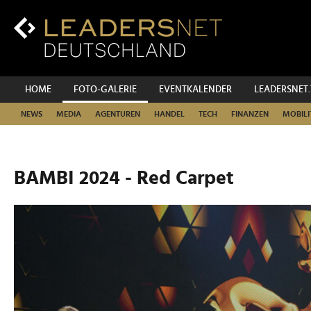
Zum
Inhalt
Zur
Fußzeilen-
Navigation
Zur
HOME
FOTO-GALERIE
EVENTKALENDER
LEADERSNET
Hauptnavigation
NEWS
MEDIA
AGENTUREN
HANDEL
TECH
FINANZEN
MOBILI
BAMBI 2024 - Red Carpet