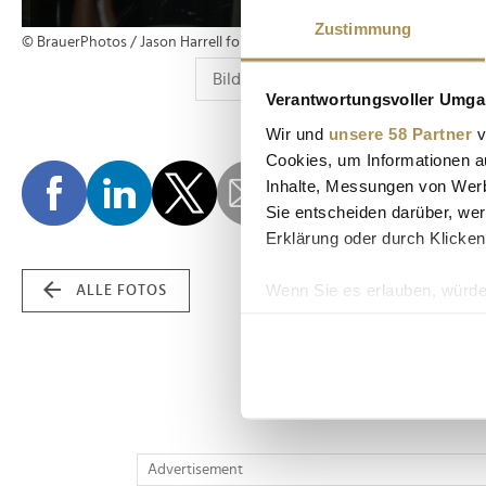
Zustimmung
© BrauerPhotos / Jason Harrell for Hubert Burda Media
Verantwortungsvoller Umgan
Wir und
unsere 58 Partner
v
Cookies, um Informationen a
Inhalte, Messungen von Werb
Sie entscheiden darüber, wer
Erklärung oder durch Klicken
Wenn Sie es erlauben, würde
ALLE FOTOS
Informationen über Ih
Ihr Gerät durch aktiv
Erfahren Sie mehr darüber, w
Einzelheiten
fest.
Wir verwenden Cookies, um I
Advertisement
und die Zugriffe auf unsere 