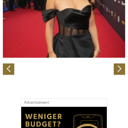
Wir verwenden Cookies, um Inhalte und Anzeigen zu
personalisieren, Funktionen für soziale Medien anbieten
zu können und die Zugriffe auf unsere Website zu
analysieren. Außerdem geben wir Informationen zu Ihrer
Verwendung unserer Website an unsere Partner für
soziale Medien, Werbung und Analysen weiter. Unsere
Partner führen diese Informationen möglicherweise mit
weiteren Daten zusammen, die Sie ihnen bereitgestellt
haben oder die sie im Rahmen Ihrer Nutzung der Dienste
gesammelt haben.
Advertisement