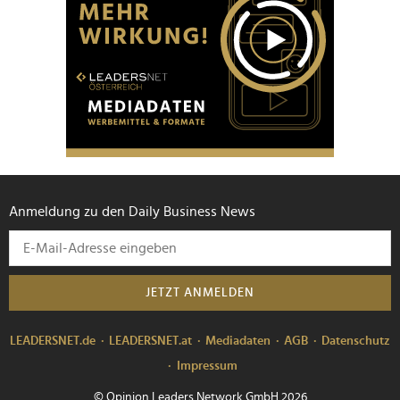
Anmeldung zu den Daily Business News
JETZT ANMELDEN
LEADERSNET.de
LEADERSNET.at
Mediadaten
AGB
Datenschutz
Impressum
© Opinion Leaders Network GmbH 2026