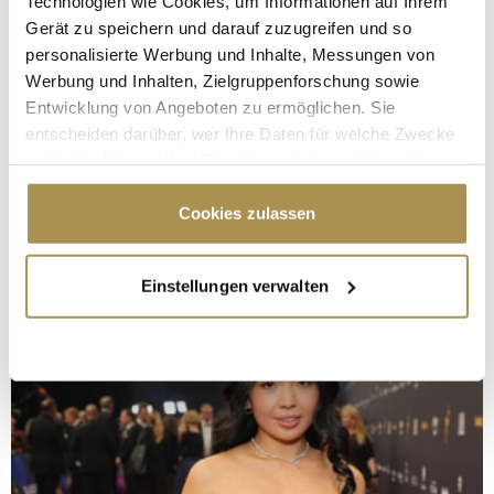
Technologien wie Cookies, um Informationen auf Ihrem
Gerät zu speichern und darauf zuzugreifen und so
personalisierte Werbung und Inhalte, Messungen von
Werbung und Inhalten, Zielgruppenforschung sowie
Entwicklung von Angeboten zu ermöglichen. Sie
entscheiden darüber, wer Ihre Daten für welche Zwecke
nutzt. Sie können Ihre Einwilligung jederzeit über die
Cookie-Erklärung oder durch Klicken auf das Privacy
Trigger Symbol ändern oder widerrufen
Cookies zulassen
Wenn Sie es erlauben, würden wir auch gerne:
Einstellungen verwalten
Informationen über Ihre geografische Lage
erfassen, welche bis auf einige Meter genau sein
können
Ihr Gerät durch aktives Scannen nach
bestimmten Merkmalen (Fingerprinting) identifizieren
Erfahren Sie mehr darüber, wie Ihre persönlichen Daten
verarbeitet werden, und legen Sie Ihre Präferenzen im
Abschnitt Einzelheiten
fest.