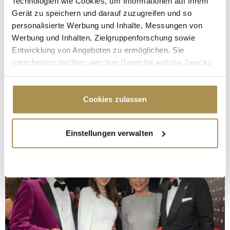
Technologien wie Cookies, um Informationen auf Ihrem
Gerät zu speichern und darauf zuzugreifen und so
personalisierte Werbung und Inhalte, Messungen von
Werbung und Inhalten, Zielgruppenforschung sowie
Entwicklung von Angeboten zu ermöglichen. Sie
entscheiden darüber, wer Ihre Daten für welche Zwecke
nutzt. Sie können Ihre Einwilligung jederzeit über die
Cookie-Erklärung oder durch Klicken auf das Privacy
Trigger Symbol ändern oder widerrufen
Cookies zulassen
Wenn Sie es erlauben, würden wir auch gerne:
Einstellungen verwalten
Informationen über Ihre geografische Lage
erfassen, welche bis auf einige Meter genau sein
können
Ihr Gerät durch aktives Scannen nach
bestimmten Merkmalen (Fingerprinting) identifizieren
Erfahren Sie mehr darüber, wie Ihre persönlichen Daten
verarbeitet werden, und legen Sie Ihre Präferenzen im
Abschnitt Einzelheiten
fest.