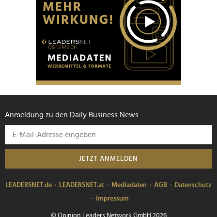
Anmeldung zu den Daily Business News
JETZT ANMELDEN
LEADERSNET.de
LEADERSNET.at
Mediadaten
AGB
Datenschutz
Impressum
© Opinion Leaders Network GmbH 2026