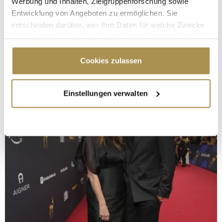
Werbung und Inhalten, Zielgruppenforschung sowie
Entwicklung von Angeboten zu ermöglichen. Sie
entscheiden darüber, wer Ihre Daten für welche Zwecke
nutzt. Sie können Ihre Einwilligung jederzeit über die
Cookie-Erklärung oder durch Klicken auf das Privacy
Trigger Symbol ändern oder widerrufen
Cookies zulassen
Wenn Sie es erlauben, würden wir auch gerne:
Einstellungen verwalten
Informationen über Ihre geografische Lage
erfassen, welche bis auf einige Meter genau sein
können
Ihr Gerät durch aktives Scannen nach
bestimmten Merkmalen (Fingerprinting) identifizieren
Erfahren Sie mehr darüber, wie Ihre persönlichen Daten
verarbeitet werden, und legen Sie Ihre Präferenzen im
Abschnitt Einzelheiten
fest.
Wir verwenden Cookies, um Inhalte und Anzeigen zu
personalisieren, Funktionen für soziale Medien anbieten