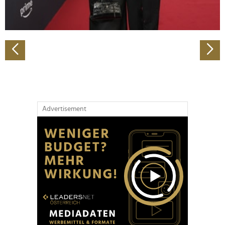
zu können und die Zugriffe auf unsere Website zu
analysieren. Außerdem geben wir Informationen zu Ihrer
Verwendung unserer Website an unsere Partner für
soziale Medien, Werbung und Analysen weiter. Unsere
Partner führen diese Informationen möglicherweise mit
weiteren Daten zusammen, die Sie ihnen bereitgestellt
haben oder die sie im Rahmen Ihrer Nutzung der Dienste
gesammelt haben.
Advertisement