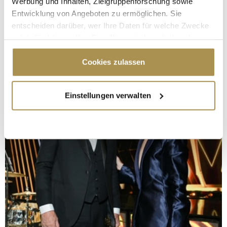
Werbung und Inhalten, Zielgruppenforschung sowie
Entwicklung von Angeboten zu ermöglichen. Sie
entscheiden darüber, wer Ihre Daten für welche Zwecke
nutzt. Sie können Ihre Einwilligung jederzeit über die
Cookie-Erklärung oder durch Klicken auf das Privacy
Trigger Symbol ändern oder widerrufen
Cookies zulassen
Wenn Sie es erlauben, würden wir auch gerne:
Einstellungen verwalten
Informationen über Ihre geografische Lage
erfassen, welche bis auf einige Meter genau sein
können
Ihr Gerät durch aktives Scannen nach
bestimmten Merkmalen (Fingerprinting) identifizieren
Erfahren Sie mehr darüber, wie Ihre persönlichen Daten
verarbeitet werden, und legen Sie Ihre Präferenzen im
Abschnitt Einzelheiten
fest.
Wir verwenden Cookies, um Inhalte und Anzeigen zu
personalisieren, Funktionen für soziale Medien anbieten