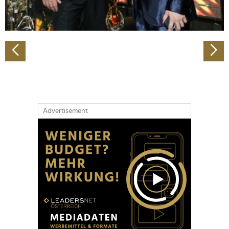
zu können und die Zugriffe auf unsere Website zu
analysieren. Außerdem geben wir Informationen zu Ihrer
Verwendung unserer Website an unsere Partner für
soziale Medien, Werbung und Analysen weiter. Unsere
Partner führen diese Informationen möglicherweise mit
weiteren Daten zusammen, die Sie ihnen bereitgestellt
haben oder die sie im Rahmen Ihrer Nutzung der Dienste
gesammelt haben.
Advertisement