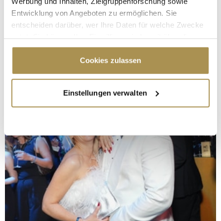
Werbung und Inhalten, Zielgruppenforschung sowie
Entwicklung von Angeboten zu ermöglichen. Sie
entscheiden darüber, wer Ihre Daten für welche Zwecke
nutzt. Sie können Ihre Einwilligung jederzeit über die
Cookie-Erklärung oder durch Klicken auf das Privacy
Trigger Symbol ändern oder widerrufen
Cookies zulassen
Wenn Sie es erlauben, würden wir auch gerne:
Einstellungen verwalten
Informationen über Ihre geografische Lage
erfassen, welche bis auf einige Meter genau sein
können
Ihr Gerät durch aktives Scannen nach
bestimmten Merkmalen (Fingerprinting) identifizieren
Erfahren Sie mehr darüber, wie Ihre persönlichen Daten
verarbeitet werden, und legen Sie Ihre Präferenzen im
Abschnitt Einzelheiten
fest.
Wir verwenden Cookies, um Inhalte und Anzeigen zu
personalisieren, Funktionen für soziale Medien anbieten