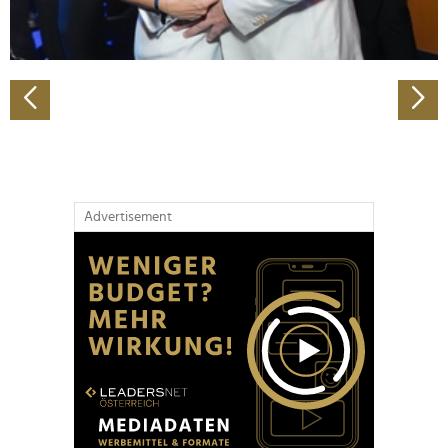
zu können und die Zugriffe auf unsere Website zu
analysieren. Außerdem geben wir Informationen zu Ihrer
Verwendung unserer Website an unsere Partner für
soziale Medien, Werbung und Analysen weiter. Unsere
Partner führen diese Informationen möglicherweise mit
weiteren Daten zusammen, die Sie ihnen bereitgestellt
haben oder die sie im Rahmen Ihrer Nutzung der Dienste
gesammelt haben.
Advertisement