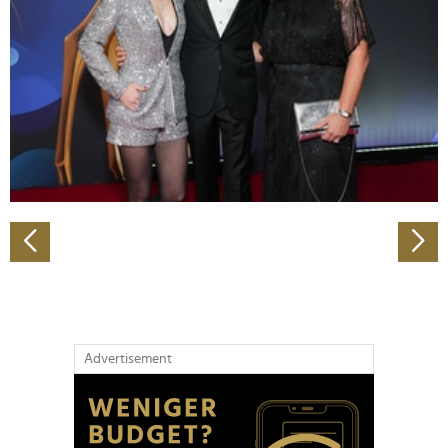
Wir verwenden Cookies, um Inhalte und Anzeigen zu
personalisieren, Funktionen für soziale Medien anbieten
zu können und die Zugriffe auf unsere Website zu
analysieren. Außerdem geben wir Informationen zu Ihrer
Verwendung unserer Website an unsere Partner für
soziale Medien, Werbung und Analysen weiter. Unsere
Partner führen diese Informationen möglicherweise mit
weiteren Daten zusammen, die Sie ihnen bereitgestellt
haben oder die sie im Rahmen Ihrer Nutzung der Dienste
gesammelt haben.
Advertisement