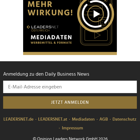
Anmeldung zu den Daily Business News
JETZT ANMELDEN
LEADERSNET.de
LEADERSNET.at
Mediadaten
AGB
Datenschutz
Impressum
© Opinion Leaders Network GmbH 2026