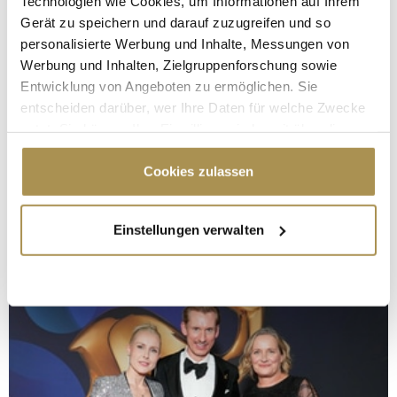
Technologien wie Cookies, um Informationen auf Ihrem
Gerät zu speichern und darauf zuzugreifen und so
personalisierte Werbung und Inhalte, Messungen von
Werbung und Inhalten, Zielgruppenforschung sowie
Entwicklung von Angeboten zu ermöglichen. Sie
entscheiden darüber, wer Ihre Daten für welche Zwecke
nutzt. Sie können Ihre Einwilligung jederzeit über die
Cookie-Erklärung oder durch Klicken auf das Privacy
Trigger Symbol ändern oder widerrufen
Cookies zulassen
Wenn Sie es erlauben, würden wir auch gerne:
Einstellungen verwalten
Informationen über Ihre geografische Lage
erfassen, welche bis auf einige Meter genau sein
können
Ihr Gerät durch aktives Scannen nach
bestimmten Merkmalen (Fingerprinting) identifizieren
Erfahren Sie mehr darüber, wie Ihre persönlichen Daten
verarbeitet werden, und legen Sie Ihre Präferenzen im
Abschnitt Einzelheiten
fest.