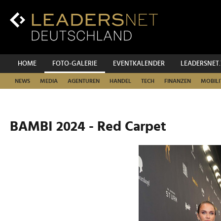
Zum
Inhalt
Zur
Fußzeilen-
Navigation
Zur
HOME
FOTO-GALERIE
EVENTKALENDER
LEADERSNET
Hauptnavigation
NEWS
MEDIA
AGENTUREN
HANDEL
TECH
FINANZEN
MOBILI
BAMBI 2024 - Red Carpet