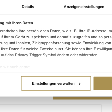
Details
Anzeigeneinstellungen
g mit Ihren Daten
erarbeiten Ihre persönlichen Daten, wie z. B. Ihre IP-Adresse, m
Advertisement
uf Ihrem Gerät zu speichern und darauf zuzugreifen und so pers
ung und Inhalten, Zielgruppenforschung sowie Entwicklung von
 Ihre Daten für welche Zwecke nutzt. Sie können Ihre Einwilligun
 auf das Privacy Trigger Symbol ändern oder widerrufen
n wir auch gerne:
re geografische Lage erfassen, welche bis auf einige Meter gen
es Scannen nach bestimmten Merkmalen (Fingerprinting) identifi
Einstellungen verwalten
ie Ihre persönlichen Daten verarbeitet werden, und legen Sie I
nhalte und Anzeigen zu personalisieren, Funktionen für soziale
Website zu analysieren. Außerdem geben wir Informationen zu I