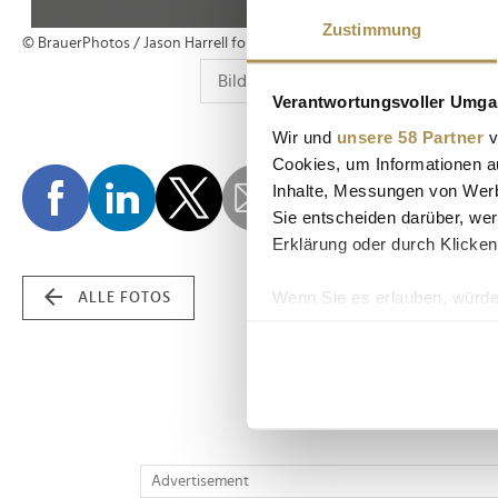
Zustimmung
© BrauerPhotos / Jason Harrell for Hubert Burda Media
Verantwortungsvoller Umgan
Wir und
unsere 58 Partner
v
Cookies, um Informationen a
Inhalte, Messungen von Werb
Sie entscheiden darüber, wer
Erklärung oder durch Klicken
Wenn Sie es erlauben, würde
ALLE FOTOS
Informationen über Ih
Ihr Gerät durch aktiv
Erfahren Sie mehr darüber, w
Einzelheiten
fest.
Wir verwenden Cookies, um I
Advertisement
und die Zugriffe auf unsere 