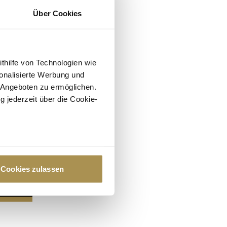
Über Cookies
ithilfe von Technologien wie
onalisierte Werbung und
 Angeboten zu ermöglichen.
g jederzeit über die Cookie-
au sein können
zieren
Cookies zulassen
hre Präferenzen im
Abschnitt
 Medien anbieten zu können
hrer Verwendung unserer