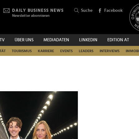
DAILY BUSINESS NEWS
Suche
Facebook
Newsletter abonnieren
.TV
ÜBER UNS
MEDIADATEN
LINKEDIN
EDITION AT
SUCHEN
TÄT
TOURISMUS
KARRIERE
EVENTS
LEADERS
INTERVIEWS
IMMOBI