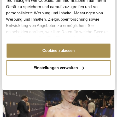
Technologien wie Cookies, um Informationen auf Ihrem
Gerät zu speichern und darauf zuzugreifen und so
personalisierte Werbung und Inhalte, Messungen von
Werbung und Inhalten, Zielgruppenforschung sowie
Entwicklung von Angeboten zu ermöglichen. Sie
entscheiden darüber, wer Ihre Daten für welche Zwecke
nutzt. Sie können Ihre Einwilligung jederzeit über die
Cookie-Erklärung oder durch Klicken auf das Privacy
Trigger Symbol ändern oder widerrufen
Cookies zulassen
Wenn Sie es erlauben, würden wir auch gerne:
Einstellungen verwalten
Informationen über Ihre geografische Lage
erfassen, welche bis auf einige Meter genau sein
können
Ihr Gerät durch aktives Scannen nach
bestimmten Merkmalen (Fingerprinting) identifizieren
Erfahren Sie mehr darüber, wie Ihre persönlichen Daten
verarbeitet werden, und legen Sie Ihre Präferenzen im
Abschnitt Einzelheiten
fest.