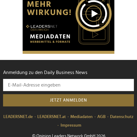
Anmeldung zu den Daily Business News
JETZT ANMELDEN
LEADERSNET.de
LEADERSNET.at
Mediadaten
AGB
Datenschutz
Impressum
© Opinion Leaders Network GmbH 2026