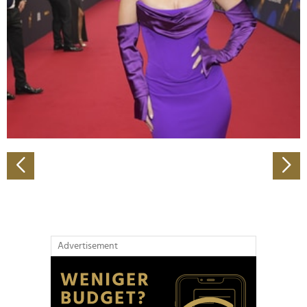
Wir verwenden Cookies, um Inhalte und Anzeigen zu
personalisieren, Funktionen für soziale Medien anbieten
zu können und die Zugriffe auf unsere Website zu
analysieren. Außerdem geben wir Informationen zu Ihrer
Verwendung unserer Website an unsere Partner für
soziale Medien, Werbung und Analysen weiter. Unsere
Partner führen diese Informationen möglicherweise mit
weiteren Daten zusammen, die Sie ihnen bereitgestellt
haben oder die sie im Rahmen Ihrer Nutzung der Dienste
gesammelt haben.
Advertisement