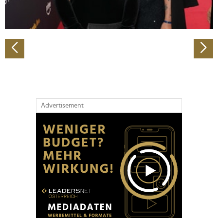
zu können und die Zugriffe auf unsere Website zu
analysieren. Außerdem geben wir Informationen zu Ihrer
Verwendung unserer Website an unsere Partner für
soziale Medien, Werbung und Analysen weiter. Unsere
Partner führen diese Informationen möglicherweise mit
weiteren Daten zusammen, die Sie ihnen bereitgestellt
haben oder die sie im Rahmen Ihrer Nutzung der Dienste
gesammelt haben.
Advertisement