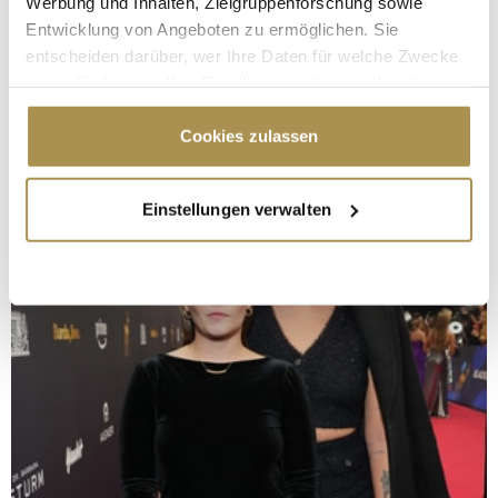
Werbung und Inhalten, Zielgruppenforschung sowie
Entwicklung von Angeboten zu ermöglichen. Sie
entscheiden darüber, wer Ihre Daten für welche Zwecke
nutzt. Sie können Ihre Einwilligung jederzeit über die
Cookie-Erklärung oder durch Klicken auf das Privacy
Trigger Symbol ändern oder widerrufen
Cookies zulassen
Wenn Sie es erlauben, würden wir auch gerne:
Einstellungen verwalten
Informationen über Ihre geografische Lage
erfassen, welche bis auf einige Meter genau sein
können
Ihr Gerät durch aktives Scannen nach
bestimmten Merkmalen (Fingerprinting) identifizieren
Erfahren Sie mehr darüber, wie Ihre persönlichen Daten
verarbeitet werden, und legen Sie Ihre Präferenzen im
Abschnitt Einzelheiten
fest.
Wir verwenden Cookies, um Inhalte und Anzeigen zu
personalisieren, Funktionen für soziale Medien anbieten