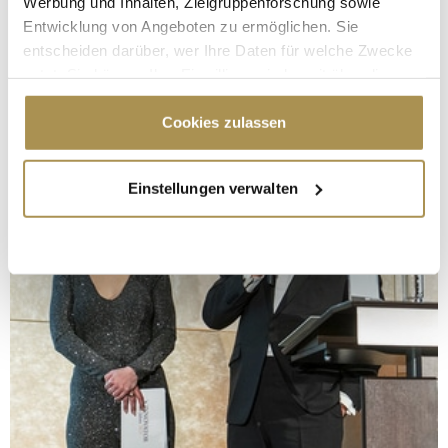
Werbung und Inhalten, Zielgruppenforschung sowie
Entwicklung von Angeboten zu ermöglichen. Sie
entscheiden darüber, wer Ihre Daten für welche Zwecke
nutzt. Sie können Ihre Einwilligung jederzeit über die
Cookie-Erklärung oder durch Klicken auf das Privacy
Trigger Symbol ändern oder widerrufen
Cookies zulassen
Wenn Sie es erlauben, würden wir auch gerne:
Einstellungen verwalten
Informationen über Ihre geografische Lage
erfassen, welche bis auf einige Meter genau sein
können
Ihr Gerät durch aktives Scannen nach
bestimmten Merkmalen (Fingerprinting) identifizieren
Erfahren Sie mehr darüber, wie Ihre persönlichen Daten
verarbeitet werden, und legen Sie Ihre Präferenzen im
Abschnitt Einzelheiten
fest.
Wir verwenden Cookies, um Inhalte und Anzeigen zu
personalisieren, Funktionen für soziale Medien anbieten