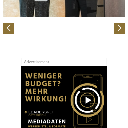
zu können und die Zugriffe auf unsere Website zu
analysieren. Außerdem geben wir Informationen zu Ihrer
Verwendung unserer Website an unsere Partner für
soziale Medien, Werbung und Analysen weiter. Unsere
Partner führen diese Informationen möglicherweise mit
weiteren Daten zusammen, die Sie ihnen bereitgestellt
haben oder die sie im Rahmen Ihrer Nutzung der Dienste
gesammelt haben.
Advertisement