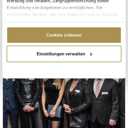
Werbung und Inhalten, Zielgruppenforschung sowie
Entwicklung von Angeboten zu ermöglichen. Sie
entscheiden darüber, wer Ihre Daten für welche Zwecke
nutzt. Sie können Ihre Einwilligung jederzeit über die
Cookie-Erklärung oder durch Klicken auf das Privacy
Trigger Symbol ändern oder widerrufen
Cookies zulassen
Wenn Sie es erlauben, würden wir auch gerne:
Einstellungen verwalten
Informationen über Ihre geografische Lage
erfassen, welche bis auf einige Meter genau sein
können
Ihr Gerät durch aktives Scannen nach
bestimmten Merkmalen (Fingerprinting) identifizieren
Erfahren Sie mehr darüber, wie Ihre persönlichen Daten
verarbeitet werden, und legen Sie Ihre Präferenzen im
Abschnitt Einzelheiten
fest.
Wir verwenden Cookies, um Inhalte und Anzeigen zu
personalisieren, Funktionen für soziale Medien anbieten