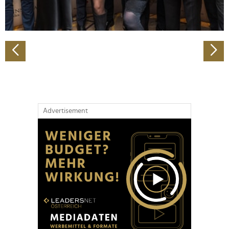
zu können und die Zugriffe auf unsere Website zu
analysieren. Außerdem geben wir Informationen zu Ihrer
Verwendung unserer Website an unsere Partner für
soziale Medien, Werbung und Analysen weiter. Unsere
Partner führen diese Informationen möglicherweise mit
weiteren Daten zusammen, die Sie ihnen bereitgestellt
haben oder die sie im Rahmen Ihrer Nutzung der Dienste
gesammelt haben.
Advertisement