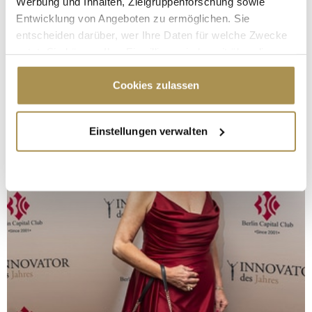
Werbung und Inhalten, Zielgruppenforschung sowie
Entwicklung von Angeboten zu ermöglichen. Sie
entscheiden darüber, wer Ihre Daten für welche Zwecke
nutzt. Sie können Ihre Einwilligung jederzeit über die
Cookie-Erklärung oder durch Klicken auf das Privacy
Trigger Symbol ändern oder widerrufen
Cookies zulassen
Wenn Sie es erlauben, würden wir auch gerne:
Einstellungen verwalten
Informationen über Ihre geografische Lage
erfassen, welche bis auf einige Meter genau sein
können
Ihr Gerät durch aktives Scannen nach
bestimmten Merkmalen (Fingerprinting) identifizieren
Erfahren Sie mehr darüber, wie Ihre persönlichen Daten
verarbeitet werden, und legen Sie Ihre Präferenzen im
Abschnitt Einzelheiten
fest.
Wir verwenden Cookies, um Inhalte und Anzeigen zu
personalisieren, Funktionen für soziale Medien anbieten