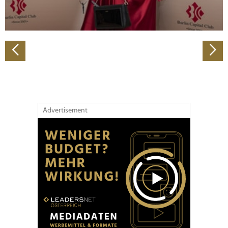
zu können und die Zugriffe auf unsere Website zu
analysieren. Außerdem geben wir Informationen zu Ihrer
Verwendung unserer Website an unsere Partner für
soziale Medien, Werbung und Analysen weiter. Unsere
Partner führen diese Informationen möglicherweise mit
weiteren Daten zusammen, die Sie ihnen bereitgestellt
haben oder die sie im Rahmen Ihrer Nutzung der Dienste
gesammelt haben.
Advertisement