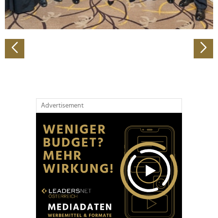
zu können und die Zugriffe auf unsere Website zu
analysieren. Außerdem geben wir Informationen zu Ihrer
Verwendung unserer Website an unsere Partner für
soziale Medien, Werbung und Analysen weiter. Unsere
Partner führen diese Informationen möglicherweise mit
weiteren Daten zusammen, die Sie ihnen bereitgestellt
haben oder die sie im Rahmen Ihrer Nutzung der Dienste
gesammelt haben.
Advertisement