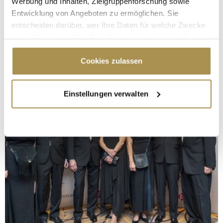
Werbung und Inhalten, Zielgruppenforschung sowie
Entwicklung von Angeboten zu ermöglichen. Sie
entscheiden darüber, wer Ihre Daten für welche Zwecke
nutzt. Sie können Ihre Einwilligung jederzeit über die
Cookie-Erklärung oder durch Klicken auf das Privacy
Trigger Symbol ändern oder widerrufen
Cookies zulassen
Wenn Sie es erlauben, würden wir auch gerne:
Einstellungen verwalten
Informationen über Ihre geografische Lage
erfassen, welche bis auf einige Meter genau sein
können
Ihr Gerät durch aktives Scannen nach
bestimmten Merkmalen (Fingerprinting) identifizieren
Erfahren Sie mehr darüber, wie Ihre persönlichen Daten
verarbeitet werden, und legen Sie Ihre Präferenzen im
Abschnitt Einzelheiten
fest.
Wir verwenden Cookies, um Inhalte und Anzeigen zu
personalisieren, Funktionen für soziale Medien anbieten