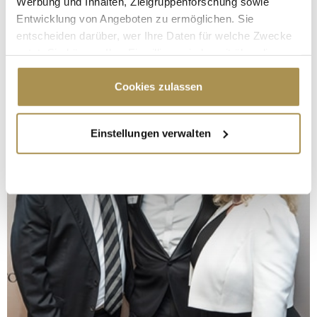
Werbung und Inhalten, Zielgruppenforschung sowie
Entwicklung von Angeboten zu ermöglichen. Sie
entscheiden darüber, wer Ihre Daten für welche Zwecke
nutzt. Sie können Ihre Einwilligung jederzeit über die
Cookie-Erklärung oder durch Klicken auf das Privacy
Trigger Symbol ändern oder widerrufen
Cookies zulassen
Wenn Sie es erlauben, würden wir auch gerne:
Einstellungen verwalten
Informationen über Ihre geografische Lage
erfassen, welche bis auf einige Meter genau sein
können
Ihr Gerät durch aktives Scannen nach
bestimmten Merkmalen (Fingerprinting) identifizieren
Erfahren Sie mehr darüber, wie Ihre persönlichen Daten
verarbeitet werden, und legen Sie Ihre Präferenzen im
Abschnitt Einzelheiten
fest.
Wir verwenden Cookies, um Inhalte und Anzeigen zu
personalisieren, Funktionen für soziale Medien anbieten