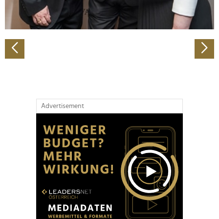
zu können und die Zugriffe auf unsere Website zu
analysieren. Außerdem geben wir Informationen zu Ihrer
Verwendung unserer Website an unsere Partner für
soziale Medien, Werbung und Analysen weiter. Unsere
Partner führen diese Informationen möglicherweise mit
weiteren Daten zusammen, die Sie ihnen bereitgestellt
haben oder die sie im Rahmen Ihrer Nutzung der Dienste
gesammelt haben.
Advertisement