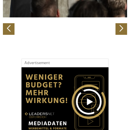
zu können und die Zugriffe auf unsere Website zu
analysieren. Außerdem geben wir Informationen zu Ihrer
Verwendung unserer Website an unsere Partner für
soziale Medien, Werbung und Analysen weiter. Unsere
Partner führen diese Informationen möglicherweise mit
weiteren Daten zusammen, die Sie ihnen bereitgestellt
haben oder die sie im Rahmen Ihrer Nutzung der Dienste
gesammelt haben.
Advertisement