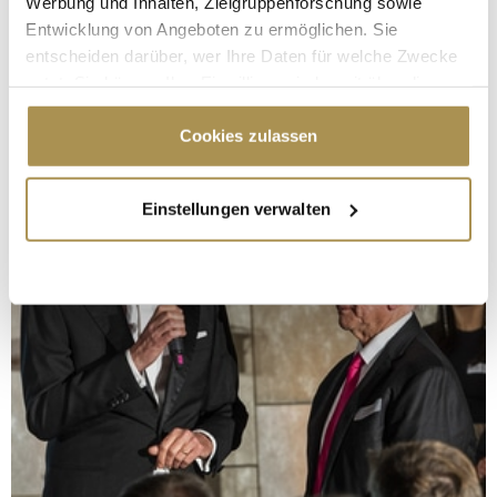
Werbung und Inhalten, Zielgruppenforschung sowie
Entwicklung von Angeboten zu ermöglichen. Sie
entscheiden darüber, wer Ihre Daten für welche Zwecke
nutzt. Sie können Ihre Einwilligung jederzeit über die
Cookie-Erklärung oder durch Klicken auf das Privacy
Trigger Symbol ändern oder widerrufen
Cookies zulassen
Wenn Sie es erlauben, würden wir auch gerne:
Einstellungen verwalten
Informationen über Ihre geografische Lage
erfassen, welche bis auf einige Meter genau sein
können
Ihr Gerät durch aktives Scannen nach
bestimmten Merkmalen (Fingerprinting) identifizieren
Erfahren Sie mehr darüber, wie Ihre persönlichen Daten
verarbeitet werden, und legen Sie Ihre Präferenzen im
Abschnitt Einzelheiten
fest.
Wir verwenden Cookies, um Inhalte und Anzeigen zu
personalisieren, Funktionen für soziale Medien anbieten