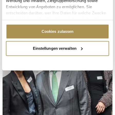
Werbung und Inhalten, Zielgruppenforschung sowie
Entwicklung von Angeboten zu ermöglichen. Sie
entscheiden darüber, wer Ihre Daten für welche Zwecke
nutzt. Sie können Ihre Einwilligung jederzeit über die
Cookie-Erklärung oder durch Klicken auf das Privacy
Trigger Symbol ändern oder widerrufen
Cookies zulassen
Wenn Sie es erlauben, würden wir auch gerne:
Einstellungen verwalten
Informationen über Ihre geografische Lage
erfassen, welche bis auf einige Meter genau sein
können
Ihr Gerät durch aktives Scannen nach
bestimmten Merkmalen (Fingerprinting) identifizieren
Erfahren Sie mehr darüber, wie Ihre persönlichen Daten
verarbeitet werden, und legen Sie Ihre Präferenzen im
Abschnitt Einzelheiten
fest.
Wir verwenden Cookies, um Inhalte und Anzeigen zu
personalisieren, Funktionen für soziale Medien anbieten