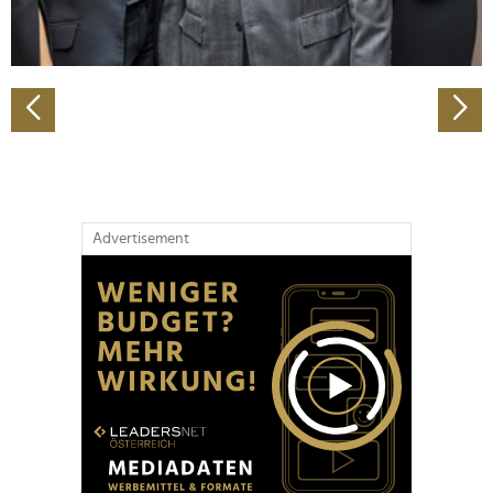
zu können und die Zugriffe auf unsere Website zu
analysieren. Außerdem geben wir Informationen zu Ihrer
Verwendung unserer Website an unsere Partner für
soziale Medien, Werbung und Analysen weiter. Unsere
Partner führen diese Informationen möglicherweise mit
weiteren Daten zusammen, die Sie ihnen bereitgestellt
haben oder die sie im Rahmen Ihrer Nutzung der Dienste
gesammelt haben.
Advertisement