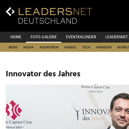
Zum
Inhalt
Zur
Fußzeilen-
Navigation
Zur
HOME
FOTO-GALERIE
EVENTKALENDER
LEADERSNET
Hauptnavigation
NEWS
MEDIA
AGENTUREN
HANDEL
TECH
FINANZEN
MOBILI
Innovator des Jahres