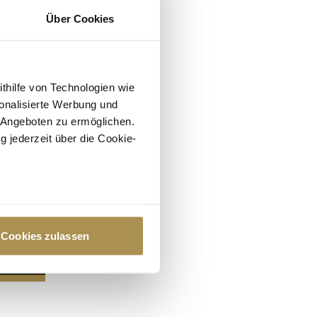
Über Cookies
ithilfe von Technologien wie
onalisierte Werbung und
 Angeboten zu ermöglichen.
g jederzeit über die Cookie-
au sein können
zieren
Cookies zulassen
hre Präferenzen im
Abschnitt
 Medien anbieten zu können
hrer Verwendung unserer