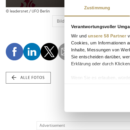
Zustimmung
© leadersnet / UFO Berlin
Verantwortungsvoller Umgan
Wir und
unsere 58 Partner
v
Cookies, um Informationen a
Inhalte, Messungen von Werb
Sie entscheiden darüber, wer
Erklärung oder durch Klicken
Wenn Sie es erlauben, würde
ALLE FOTOS
Informationen über Ih
Ihr Gerät durch aktiv
Erfahren Sie mehr darüber, w
Einzelheiten
fest.
Wir verwenden Cookies, um I
Advertisement
und die Zugriffe auf unsere 