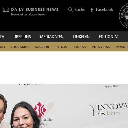
DAILY BUSINESS NEWS
Suche
Facebook
Newsletter abonnieren
.TV
ÜBER UNS
MEDIADATEN
LINKEDIN
EDITION AT
SUCHEN
TÄT
TOURISMUS
KARRIERE
EVENTS
LEADERS
INTERVIEWS
IMMOBI