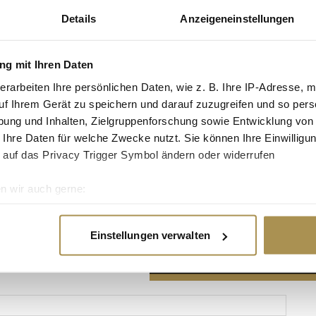
Details
Anzeigeneinstellungen
g mit Ihren Daten
erarbeiten Ihre persönlichen Daten, wie z. B. Ihre IP-Adresse, m
Advertisement
uf Ihrem Gerät zu speichern und darauf zuzugreifen und so pers
ung und Inhalten, Zielgruppenforschung sowie Entwicklung von
 Ihre Daten für welche Zwecke nutzt. Sie können Ihre Einwilligun
 auf das Privacy Trigger Symbol ändern oder widerrufen
n wir auch gerne:
re geografische Lage erfassen, welche bis auf einige Meter gen
es Scannen nach bestimmten Merkmalen (Fingerprinting) identifi
Einstellungen verwalten
ie Ihre persönlichen Daten verarbeitet werden, und legen Sie I
nhalte und Anzeigen zu personalisieren, Funktionen für soziale
Website zu analysieren. Außerdem geben wir Informationen zu I